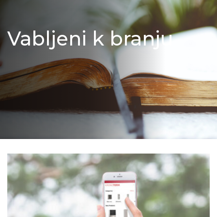
Vabljeni k branju