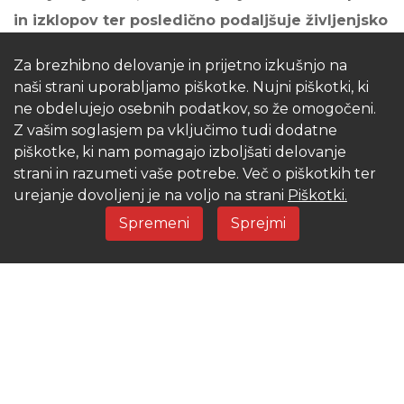
in izklopov ter posledično podaljšuje življenjsko
dobo vaše toplotne črpalke.
Prav tako omogoča
Za brezhibno delovanje in prijetno izkušnjo na
enakomerno temperaturo ogrevalne vode v vašem
naši strani uporabljamo piškotke. Nujni piškotki, ki
ogrevalnem sistemu. Posledično boste uživali v
ne obdelujejo osebnih podatkov, so že omogočeni.
večjem udobju v vaših prostorih, saj bo
Z vašim soglasjem pa vključimo tudi dodatne
piškotke, ki nam pomagajo izboljšati delovanje
temperatura ogrevalne vode enakomerno
strani in razumeti vaše potrebe. Več o piškotkih ter
razporejena po celem sistemu.
urejanje dovoljenj je na voljo na strani
Piškotki.
Spremeni
Sprejmi
Pri toplotnih črpalkah zrak/voda zalogovniki služijo
kot vir toplote za učinkovito odtaljevanje
uparjalnika. Zalogovnik s svojo toplotno energijo
omogoča, da se zmrznjena vlaga na uparjalniku
odmrzne hitro in učinkovito, kar zagotavlja
nemoteno delovanje vaše toplotne črpalke.