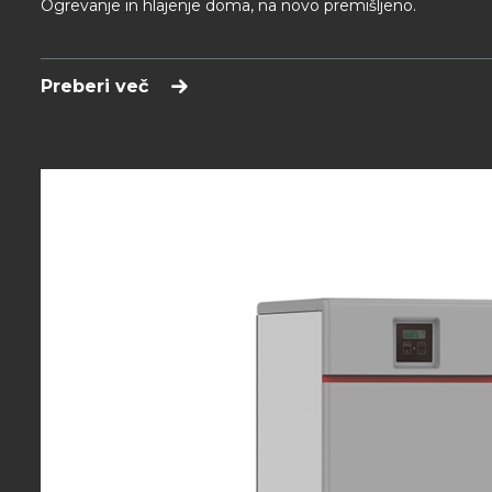
Ogrevanje in hlajenje doma, na novo premišljeno.
Preberi več