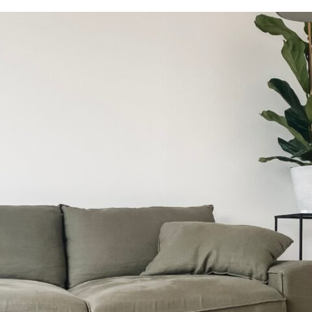
Poslovni in javni objekti
OTERM
Portal za partnerje
 si lahko
palke
o –
Vir informacij in orodja za
pomoč pooblaščenim
partnerjem
Segrevanje sanitarne vode
Ogrevanje in hlajenje poslovnih
prostorov
Izkoriščanje odpadne toplote
Po meri
Zemljevid toplotnih črpalk
Izkušnje naših strank