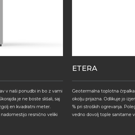
ETERA
rav v naši ponudbi in bo z vami
Geotermalna toplotna črpalka 
orajda je ne boste slišali, saj
okolju prijazna. Odlikuje jo i
zgolj en kvadratni meter.
% pri stroških ogrevanja. Pole
k nadomestijo resnično veliki
vedno dovolj tople sanitarne 