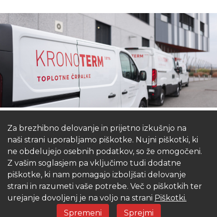
Za brezhibno delovanje in prijetno izkušnjo na
ALI STE VEDELI?
naši strani uporabljamo piškotke. Nujni piškotki, ki
ne obdelujejo osebnih podatkov, so že omogočeni.
Z vašim soglasjem pa vključimo tudi dodatne
V primerjavi z avtomobilom ima toplotna črpalka 10x več
piškotke, ki nam pomagajo izboljšati delovanje
obratovalnih ur letno, obratuje 24 ur dnevno, vse dni v letu.
strani in razumeti vaše potrebe. Več o piškotkih ter
Podobno kot pri avtomobilu je potreben zgolj en letni
urejanje dovoljenj je na voljo na strani
Piškotki.
preventivni servisni pregled.
Spremeni
Sprejmi