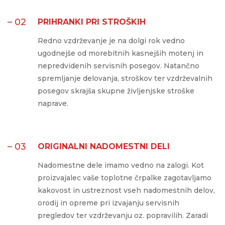
– 02
PRIHRANKI PRI STROŠKIH
Redno vzdrževanje je na dolgi rok vedno
ugodnejše od morebitnih kasnejših motenj in
nepredvidenih servisnih posegov. Natančno
spremljanje delovanja, stroškov ter vzdrževalnih
posegov skrajša skupne življenjske stroške
naprave.
– 03
ORIGINALNI NADOMESTNI DELI
Nadomestne dele imamo vedno na zalogi. Kot
proizvajalec vaše toplotne črpalke zagotavljamo
kakovost in ustreznost vseh nadomestnih delov,
orodij in opreme pri izvajanju servisnih
pregledov ter vzdrževanju oz. popravilih. Zaradi