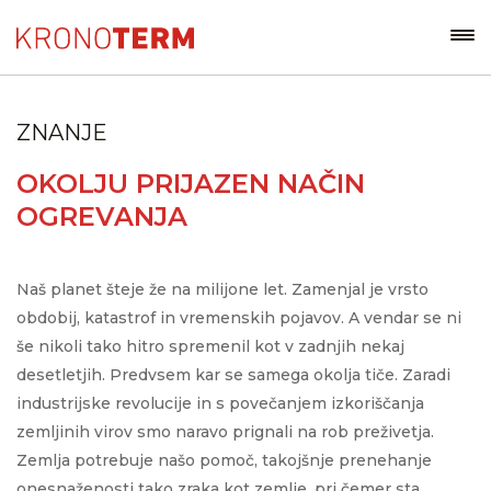
ZNANJE
OKOLJU PRIJAZEN NAČIN
OGREVANJA
Naš planet šteje že na milijone let. Zamenjal je vrsto
obdobij, katastrof in vremenskih pojavov. A vendar se ni
še nikoli tako hitro spremenil kot v zadnjih nekaj
desetletjih. Predvsem kar se samega okolja tiče. Zaradi
industrijske revolucije in s povečanjem izkoriščanja
zemljinih virov smo naravo prignali na rob preživetja.
Zemlja potrebuje našo pomoč, takojšnje prenehanje
onesnaženosti tako zraka kot zemlje, pri čemer sta