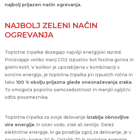
najbolj prijazen način ogrevanja.
NAJBOLJ ZELENI NAČIN
OGREVANJA
Toplotne črpalke dosegajo najvišji energijski razred.
Proizvajajo veliko manj CO2 izpustov kot fosilna goriva in
grelni kotli. V kolikor je uporabljena v kombinaciji s
sončno energijo, je toplotna črpalka pri izpustih nična in
tako
1
00 % okolju prijazna glede onesnaževanja zraka
.
To omogoča popolno samozadostnost in manjši ogljični
odtis posameznika.
Toplotna črpalka za svoje delovanje
izrablja obnovljive
vire energije
in sicer vodo, zrak ali zemljo. Delež
električne energije, ki ga porablja zgolj za delovanje, je v
povprečju komaj 30 %. Ostalih 70 % toplotne energije