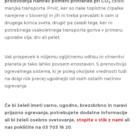
proizvodnja namreč pomeni prihranek pri CO
zaradi
2
manjka transporta. Prvič, ker so naše toplotne črpalke
narejene v Sloveniji in jih ni treba prevažati k vam iz
drugega konca sveta, drugič pa zaradi tega, ker ni
potrebnega vsakoletnega transporta goriva v primeru
uporabe olja, drv ali pelet.
Vaš prispevek k nižjemu ogljičnemu odtisu in ohranitvi
planeta je tako lahko povsem enostaven. S prenovitvijo
ogrevalnega sistema, ki je poleg okoljske vrednosti tudi
na dolgi rok precej ugodnejši od vseh ostalih načinov
ogrevanja.
Če bi želeli imeti varno, ugodno, brezskrbno in naravi
prijazno ogrevanja, potrebujete dodatne informacije
ali bi želeli osebno svetovanje,
stopite v stik z nami
ali
nas pokličite na 03 703 16 20.