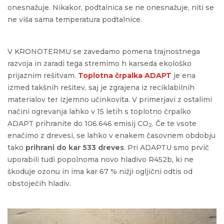
onesnažuje. Nikakor, podtalnica se ne onesnažuje, niti se
ne viša sama temperatura podtalnice.
V KRONOTERMU se zavedamo pomena trajnostnega
razvoja in zaradi tega stremimo h karseda ekološko
prijaznim rešitvam.
Toplotna črpalka ADAPT
je ena
izmed takšnih rešitev, saj je zgrajena iz reciklabilnih
materialov ter izjemno učinkovita. V primerjavi z ostalimi
načini ogrevanja lahko v 15 letih s toplotno črpalko
ADAPT prihranite do 106.646 emisij CO
. Če te vsote
2
enačimo z drevesi, se lahko v enakem časovnem obdobju
tako
prihrani do kar 533 dreves
. Pri ADAPTU smo prvič
uporabili tudi popolnoma novo hladivo R452b, ki ne
škoduje ozonu in ima kar 67 % nižji ogljični odtis od
obstoječih hladiv.