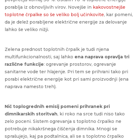
porablja iz obnovljivih virov.
Novejše in
kakovostnejše
toplotne črpalke so še veliko bolj učinkovite
, kar pomeni,
da je delež porabljene električne energije za delovanje
lahko še veliko nižji.
Zelena prednost toplotnih črpalk je tudi njena
multifunkcionalnosti, saj lahko
ena naprava opravlja tri
različne funkcije
: ogrevanje prostorov, ogrevanje
sanitarne vode ter hlajenje. Pri tem se prihrani tako pri
porabi električne energije kot pri sami proizvodnji (ena
naprava namesto treh).
Nič toplogrednih emisij pomeni prihranek pri
dimnikarskih storitvah
, ki roko na srce tudi niso tako
zelo poceni. Sistem ogrevanja s toplotno črpalko ne
potrebuje nikakršnega čiščenja dimnika. Mnogi se
sprašujejo, kaj pa podtalnica, ali se s toplotno črpalko