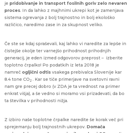
je
pridobivanje in transport fosilnih goriv zelo nevaren
proces
. In da lahko z majhnimi ukrepi kot je zamenjava
sistema ogrevanja z bolj trajnostno in bolj ekološko
različico, naredimo zase in za skupnost veliko.
Če ste se kdaj spraševali, kaj lahko vi naredite za lepše in
čistejše okolje ter varnejšo prihodnost prihodnjih
generacij, je eden izmed odgovorov preprost –
izberite
toplotno črpalko! Po podatkih iz leta 2018 je
namreč
ogljični odtis
vsakega prebivalca Slovenije kar
8.4 tone CO
. Kar se tiče primerjave na svetovni ravni
2
nam gre precej dobro (v ZDA je ta vrednost na primer
enkrat višja), a še vedno si moramo vsi prizadevati, da bo
ta številka v prihodnosti nižja.
Z izbiro naše toplotne črpalke naredite še korak več pri
sprejemanju bolj trajnostnih ukrepov.
Domača