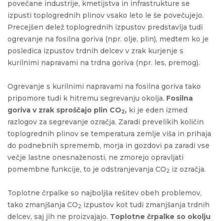
povečane industrije, kmetijstva in infrastrukture se
izpusti toplogrednih plinov vsako leto le še povečujejo.
Precejšen delež toplogrednih izpustov predstavlja tudi
ogrevanje na fosilna goriva (npr. olje, plin), medtem ko je
posledica izpustov trdnih delcev v zrak kurjenje s
kurilnimi napravami na trdna goriva (npr. les, premog).
Ogrevanje s kurilnimi napravami na fosilna goriva tako
pripomore tudi k hitremu segrevanju okolja.
Fosilna
goriva v zrak sproščajo plin CO
,
ki je eden izmed
2
razlogov za segrevanje ozračja. Zaradi prevelikih količin
toplogrednih plinov se temperatura zemlje viša in prihaja
do podnebnih sprememb, morja in gozdovi pa zaradi vse
večje lastne onesnaženosti, ne zmorejo opravljati
pomembne funkcije, to je odstranjevanja CO
iz ozračja.
2
Toplotne črpalke so najboljša rešitev obeh problemov,
tako zmanjšanja CO
izpustov kot tudi zmanjšanja trdnih
2
delcev, saj jih ne proizvajajo.
Toplotne črpalke so okolju