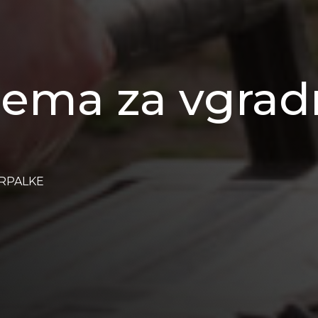
ema za vgradn
ČRPALKE