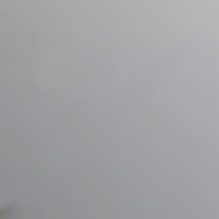
Poslovni in javni objekti
OTERM
Portal za partnerje
 si lahko
palke
o –
Vir informacij in orodja za
pomoč pooblaščenim
partnerjem
Segrevanje sanitarne vode
Ogrevanje in hlajenje poslovnih
prostorov
Izkoriščanje odpadne toplote
Po meri
Zemljevid toplotnih črpalk
Izkušnje naših strank