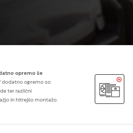
datno opremo še
 V dodatno opremo so
de ter različni
lažjo in hitrejšo montažo.