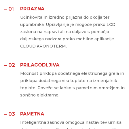
– 01
PRIJAZNA
Učinkovita in izredno prijazna do okolja ter
uporabnika. Upravljanje je mogoče preko LCD
zaslona na napravi ali na daljavo s pomočjo
daljinskega nadzora preko mobilne aplikacije
CLOUD.KRONOTERM.
– 02
PRILAGODLJIVA
Možnost priklopa dodatnega električnega grela in
priklopa dodatnega vira toplote na izmenjalnik
toplote. Poveže se lahko s pametnim omrežjem in
sončno elektrarno.
– 03
PAMETNA
Inteligentna zasnova omogoča nastavitev urnika