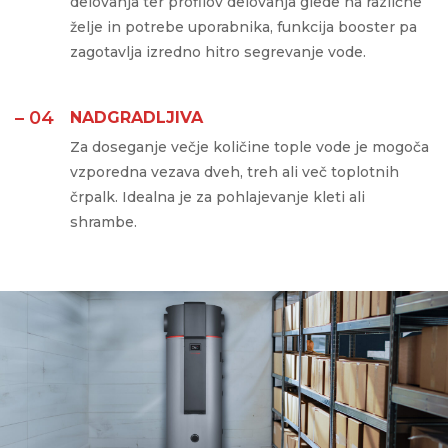
delovanja ter profilov delovanja glede na različne
želje in potrebe uporabnika, funkcija booster pa
zagotavlja izredno hitro segrevanje vode.
– 04
NADGRADLJIVA
Za doseganje večje količine tople vode je mogoča
vzporedna vezava dveh, treh ali več toplotnih
črpalk. Idealna je za pohlajevanje kleti ali
shrambe.