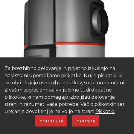
Za brezhibno delovanje in prijetno izkušnjo na
naši strani uporabljamo piškotke. Nujni piškotki, ki
ne obdelujejo osebnih podatkov, so že omogočeni.
Z vašim soglasjem pa vključimo tudi dodatne
Skrb za vaše zdravje
piškotke, ki nam pomagajo izboljšati delovanje
strani in razumeti vaše potrebe. Več o piškotkih ter
Sanitarna toplotna črpalka SMAX ima vključeno
urejanje dovoljenj je na voljo na strani
Piškotki.
avtomatsko antilegionelno pregrevanje, s čimer se
Spremeni
Sprejmi
zagotovi neoporečnost vode. Omogoča