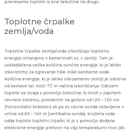
prenesemo toploto iz ene tekočine na drugo.
Toplotne črpalke
zemlja/voda
Toplotne črpalke zemlja/voda izkoriščajo toplotno
energijo shranjeno v kameninah oz. v zemlji. Tam je
uskladiščena velika količina sončne energije, ki jo lahko
izkoristimo za ogrevanje hiše in/ali sanitarne vode.
Količina energije, ki jo lahko odvzamemo zemlji je odvisna
od sestave tal, moči TČ in načina izkoriščanja. Odvzem
toplote se izvaja s pomočjo tekočine, ki kroži v zaprtem
cevnem sistemu, položenim na globini od 120 – 130 cm
(horizontalni kolektor) ali pa so cevne sonde vstavljene v
vrtine od 60 – 140 m (vertikalna sonda). Krožeča voda
odda toploto toplotni črpalki, ki jo s pomočjo dodane
električne energije pretvori na višji temperaturni nivo (do