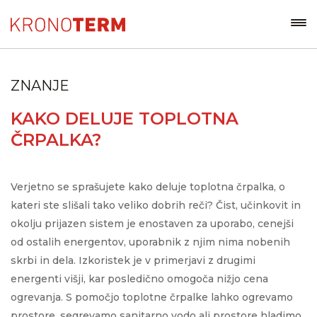
ZNANJE
KAKO DELUJE TOPLOTNA
ČRPALKA?
Verjetno se sprašujete kako deluje toplotna črpalka, o
kateri ste slišali tako veliko dobrih reči? Čist, učinkovit in
okolju prijazen sistem je enostaven za uporabo, cenejši
od ostalih energentov, uporabnik z njim nima nobenih
skrbi in dela. Izkoristek je v primerjavi z drugimi
energenti višji, kar posledično omogoča nižjo cena
ogrevanja. S pomočjo toplotne črpalke lahko ogrevamo
prostore, segrevamo sanitarno vodo ali prostore hladimo.