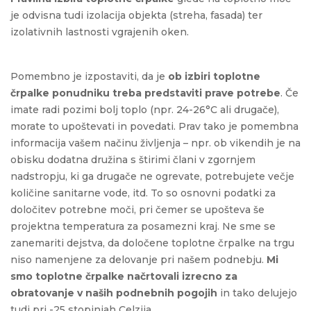
je odvisna tudi izolacija objekta (streha, fasada) ter
izolativnih lastnosti vgrajenih oken.
Pomembno je izpostaviti, da je
ob izbiri toplotne
črpalke ponudniku treba predstaviti prave potrebe
. Če
imate radi pozimi bolj toplo (npr. 24-26°C ali drugače),
morate to upoštevati in povedati. Prav tako je pomembna
informacija vašem načinu življenja – npr. ob vikendih je na
obisku dodatna družina s štirimi člani v zgornjem
nadstropju, ki ga drugače ne ogrevate, potrebujete večje
količine sanitarne vode, itd. To so osnovni podatki za
določitev potrebne moči, pri čemer se upošteva še
projektna temperatura za posamezni kraj. Ne sme se
zanemariti dejstva, da določene toplotne črpalke na trgu
niso namenjene za delovanje pri našem podnebju.
Mi
smo toplotne črpalke načrtovali izrecno za
obratovanje v naših podnebnih pogojih
in tako delujejo
tudi pri -25 stopinjah Celzija.