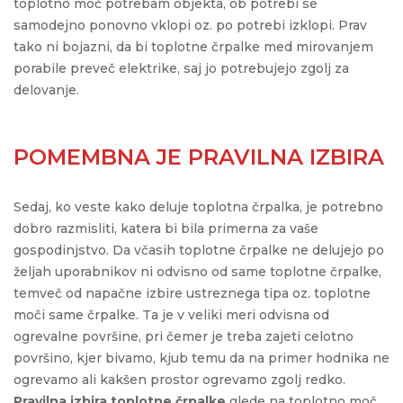
toplotno moč potrebam objekta, ob potrebi se
samodejno ponovno vklopi oz. po potrebi izklopi. Prav
tako ni bojazni, da bi toplotne črpalke med mirovanjem
porabile preveč elektrike, saj jo potrebujejo zgolj za
delovanje.
POMEMBNA JE PRAVILNA IZBIRA
Sedaj, ko veste kako deluje toplotna črpalka, je potrebno
dobro razmisliti, katera bi bila primerna za vaše
gospodinjstvo. Da včasih toplotne črpalke ne delujejo po
željah uporabnikov ni odvisno od same toplotne črpalke,
temveč od napačne izbire ustreznega tipa oz. toplotne
moči same črpalke. Ta je v veliki meri odvisna od
ogrevalne površine, pri čemer je treba zajeti celotno
površino, kjer bivamo, kjub temu da na primer hodnika ne
ogrevamo ali kakšen prostor ogrevamo zgolj redko.
Pravilna izbira toplotne črpalke
glede na toplotno moč