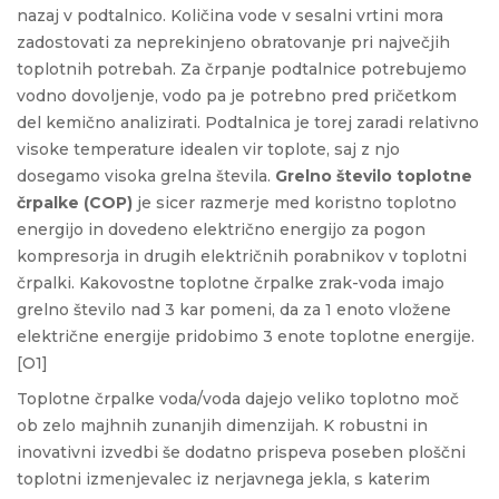
nazaj v podtalnico. Količina vode v sesalni vrtini mora
zadostovati za neprekinjeno obratovanje pri največjih
toplotnih potrebah. Za črpanje podtalnice potrebujemo
vodno dovoljenje, vodo pa je potrebno pred pričetkom
del kemično analizirati. Podtalnica je torej zaradi relativno
visoke temperature idealen vir toplote, saj z njo
dosegamo visoka grelna števila.
Grelno število toplotne
črpalke (COP)
je sicer razmerje med koristno toplotno
energijo in dovedeno električno energijo za pogon
kompresorja in drugih električnih porabnikov v toplotni
črpalki. Kakovostne toplotne črpalke zrak-voda imajo
grelno število nad 3 kar pomeni, da za 1 enoto vložene
električne energije pridobimo 3 enote toplotne energije.
[O1]
Toplotne črpalke voda/voda dajejo veliko toplotno moč
ob zelo majhnih zunanjih dimenzijah. K robustni in
inovativni izvedbi še dodatno prispeva poseben ploščni
toplotni izmenjevalec iz nerjavnega jekla, s katerim