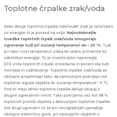
Toplotne črpalke zrak/voda
Kako deluje toplotna črpalka zrak/voda? Zrak je neizčrpen
vir energije in je povsod na voljo.
Najsodobnejše
izvedbe toplotnih črpalk zrak/voda omogočajo
ogrevanje tudi pri zunanji temperaturi do – 25 °C
. Tudi
pri tako nizki temperaturi zraka še vedno prihranite 50
odstotkov energije. To je investicijsko najcenejša
[O1] vrsta toplotnih črpalk, enostavna in poceni sta tudi
montaža in vzdrževanje. Toplotne črpalke zrak/voda se
običajno projektirajo tako, da samostojno pokrijejo vse
toplotne izgube objekta do zunanje temperature – 5 °C.
Pod to mejo lahko toplotna črpalka deluje skupaj z
drugim ogrevalnim virom. Tako pokrijemo več kot 98 %
toplotnih potreb objekta z delovanjem toplotne črpalke.
Kot drugi ogrevalni vir se pri novogradnjah uporablja
običajno električno grelo, pri obstoječih objektih z