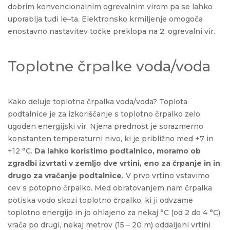
dobrim konvencionalnim ogrevalnim virom pa se lahko
uporablja tudi le–ta. Elektronsko krmiljenje omogoča
enostavno nastavitev točke preklopa na 2. ogrevalni vir.
Toplotne črpalke voda/voda
Kako deluje toplotna črpalka voda/voda? Toplota
podtalnice je za izkoriščanje s toplotno črpalko zelo
ugoden energijski vir. Njena prednost je sorazmerno
konstanten temperaturni nivo, ki je približno med +7 in
+12 °C.
Da lahko koristimo podtalnico, moramo ob
zgradbi izvrtati v zemljo dve vrtini, eno za črpanje in in
drugo za vračanje podtalnice.
V prvo vrtino vstavimo
cev s potopno črpalko. Med obratovanjem nam črpalka
potiska vodo skozi toplotno črpalko, ki ji odvzame
toplotno energijo in jo ohlajeno za nekaj °C (od 2 do 4 °C)
vrača po drugi, nekaj metrov (15 – 20 m) oddaljeni vrtini