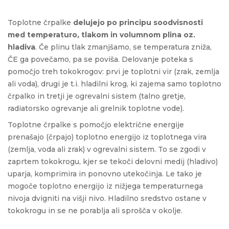
Toplotne črpalke
delujejo po principu soodvisnosti
med temperaturo, tlakom in volumnom plina oz.
hladiva
. Če plinu tlak zmanjšamo, se temperatura zniža,
ČE ga povečamo, pa se poviša. Delovanje poteka s
pomočjo treh tokokrogov: prvi je toplotni vir (zrak, zemlja
ali voda), drugi je t.i. hladilni krog, ki zajema samo toplotno
črpalko in tretji je ogrevalni sistem (talno gretje,
radiatorsko ogrevanje ali grelnik toplotne vode).
Toplotne črpalke s pomočjo električne energije
prenašajo (črpajo) toplotno energijo iz toplotnega vira
(zemlja, voda ali zrak) v ogrevalni sistem. To se zgodi v
zaprtem tokokrogu, kjer se tekoči delovni medij (hladivo)
uparja, komprimira in ponovno utekočinja. Le tako je
mogoče toplotno energijo iz nižjega temperaturnega
nivoja dvigniti na višji nivo. Hladilno sredstvo ostane v
tokokrogu in se ne porablja ali sprošča v okolje.