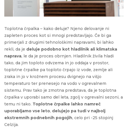
Toplotna črpalka – kako deluje? Njeno delovanje ni
zapleten proces kot si mnogi predstavljajo. Če bi ga
primerjali z drugimi tehnološkimi napravami, bi lahko
rekli, da je
deluje podobno kot hladilnik ali klimatska
naprava
, le da je proces obrnjen. Hladilnik živila hladi
tako, da jim toploto odvzema in jo oddaja v prostor,
toplotne črpalke pa toploto črpajo iz vode, zemlje ali
zraka in jo v krožnem procesu dvignejo na višjo
temperaturo ter prenesejo na vodo v ogrevalnem
sistemu. Prav tako je zmotna predstava, da je toplotna
črpalka v uporabi samo del leta, zgolj v ogrevalni sezoni, a
temu ni tako.
Toplotne črpalke lahko namreč
uporabljamo vse leto
,
delujejo pa tudi v najbolj
ekstremnih podnebnih pogojih
, celo pri -25 stopinj
Celzija.