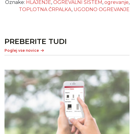
Oznake:
HLAJENJE
,
OGREVALNI SISTEM
,
ogrevanje
,
TOPLOTNA ČRPALKA
,
UGODNO OGREVANJE
PREBERITE TUDI
Poglej vse novice