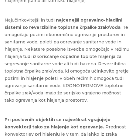
hlajenjem (talno ali stensko hlajenje).
Najučinkovitejši in tudi
najcenejši ogrevalno-hladilni
sistemi so reverzibilne toplotne črpalke zrak/voda
. Te
omogočajo pozimi ekonomično ogrevanje prostorov in
sanitarne vode, poleti pa ogrevanje sanitarne vode in
hlajenje. Nekatere posebne izvedbe omogočajo v režimu
hlajenja tudi izkoriščanje odpadne toplote hlajenja za
segrevanje sanitarne vode ali tudi bazena. Reverzibilna
toplotna črpalka zrak/voda, ki omogoča učinkovito gretje
pozimi in hlajenje poleti, v obeh režimih omogoča tudi
ogrevanje sanitarne vode. KRONOTERMOVE toplotne
črpalke zrak/voda imajo že serijsko vgrajeno možnost
tako ogrevanja kot hlajenja prostorov.
Pri poslovnih objektih se največkrat vgrajujejo
konvektorji tako za hlajenje kot ogrevanje.
Prednost
konvektorjev pri hlajenju je v tem, da lahko iz zraka