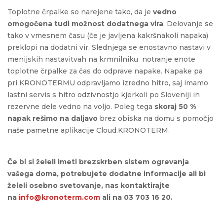
Toplotne črpalke so narejene tako, da je
vedno
omogočena tudi možnost dodatnega vira
. Delovanje se
tako v vmesnem času (če je javljena kakršnakoli napaka)
preklopi na dodatni vir. Slednjega se enostavno nastavi v
menijskih nastavitvah na krmnilniku notranje enote
toplotne črpalke za čas do odprave napake. Napake pa
pri KRONOTERMU odpravljamo izredno hitro, saj imamo
lastni servis s hitro odzivnostjo kjerkoli po Sloveniji in
rezervne dele vedno na voljo. Poleg tega
skoraj 50 %
napak rešimo na daljavo
brez obiska na domu s pomočjo
naše pametne aplikacije Cloud.KRONOTERM.
Če bi si želeli imeti brezskrben sistem ogrevanja
vašega doma, potrebujete dodatne informacije ali bi
želeli osebno svetovanje, nas kontaktirajte
na
info@kronoterm.com
ali na 03 703 16 20.