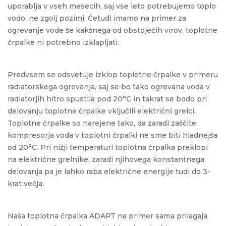
uporablja v vseh mesecih, saj vse leto potrebujemo toplo
vodo, ne zgolj pozimi. Četudi imamo na primer za
ogrevanje vode še kakšnega od obstoječih virov, toplotne
črpalke ni potrebno izklapljati.
Predvsem se odsvetuje izklop toplotne črpalke v primeru
radiatorskega ogrevanja, saj se bo tako ogrevana voda v
radiatorjih hitro spustila pod 20°C in takrat se bodo pri
delovanju toplotne črpalke vključili električni grelci.
Toplotne črpalke so narejene tako, da zaradi zaščite
kompresorja voda v toplotni črpalki ne sme biti hladnejša
od 20°C. Pri nižji temperaturi toplotna črpalka preklopi
na električne grelnike, zaradi njihovega konstantnega
delovanja pa je lahko raba električne energije tudi do 3-
krat večja.
Naša toplotna črpalka ADAPT na primer sama prilagaja