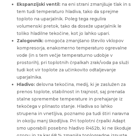
Ekspanzijski ventil:
na eni strani zmanjšuje tlak in s
tem tudi temperaturo hladiva, tako da sprejme
toploto na uparjalnik. Poleg tega regulira
volumenski pretok, tako da doseže uparjalnik le
toliko hladilne tekočine, kot jo lahko upari.
Zalogovnik:
omogoča zmanjšano število vklopov
kompresorja, enakomerno temperaturo ogrevalne
vode (in s tem večje temperaturno udobje v
prostorih), pri toplotnih črpalkah zrak/voda pa služi
tudi kot vir toplote za učinkovito odtaljevanje
uparjalnika.
Hladivo:
delovna tekočina, medij, ki je zaslužen za
prenos toplote, stabilnost in trajnost, saj prenaša
stalne spremembe temperature in prehajanje iz
tekočega v plinasto stanje. Hladiva so lahko
strupena in vnetljiva, poznamo pa tudi štiri naravna
in okolju manj škodljiva. Pri toplotni črpalki Adapt
smo uporabili posebno hladivo R452b, ki ne škoduje
ozonu in za kar 68 % zmanjša toplogredne izpuste