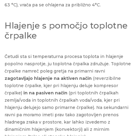
63 °C), vrača pa se ohlajena za približno 4°C.
Hlajenje s pomočjo toplotne
črpalke
Četudi sta si temperaturna procesa toplota in hlajenje
popolno nasprotje, ju toplotna črpalka združuje. Toplotne
črpalke namreč poleg gretja na primarni ravni
zagotavljajo hlajenje na aktiven način
(reverzibilne
toplotne črpalke, kjer pri hlajenju deluje kompresor
črpalke)
in na pasiven način
(pri toplotnih črpalkah
zemlja/voda in toplotnih črpalkah voda/voda, kjer pri
hlajenju delujejo samo primarne črpalke). Na sekundarni
ravni pa moramo imeti prav tako zagotovljen prenos
hladnega zraka v prostore, kar lahko izvedemo z
dinamičnim hlajenjem (konvektorji) ali z mirnim