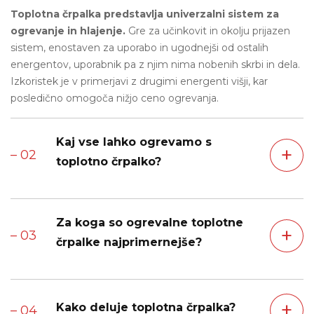
Toplotna črpalka predstavlja univerzalni sistem za
ogrevanje in hlajenje.
Gre za učinkovit in okolju prijazen
sistem, enostaven za uporabo in ugodnejši od ostalih
energentov, uporabnik pa z njim nima nobenih skrbi in dela.
Izkoristek je v primerjavi z drugimi energenti višji, kar
posledično omogoča nižjo ceno ogrevanja.
Kaj vse lahko ogrevamo s
+
– 02
toplotno črpalko?
S pomočjo toplotne črpalke lahko prostore ogrevamo ali
Za koga so ogrevalne toplotne
hladimo ter segrevamo sanitarno vodo. Ogrevalno-hladilni
+
– 03
sistemi so primerni za vse
vrste objektov
, tako za
črpalke najprimernejše?
novogradnje in starejše gradnje kot tudi za večstanovanjske
in industrijske objekte.
Toplotna črpalka je idealna rešitev za ogrevanje in hlajenje
+
pri novogradnjah, prenovah ali ob zamenjavi ogrevalnega
Kako deluje toplotna črpalka?
– 04