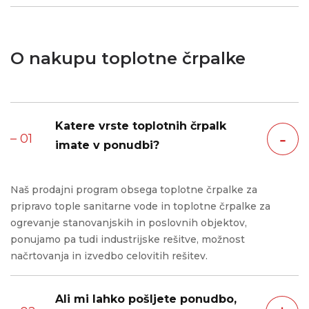
Toplotna črpalka ima več prednosti pred drugimi oblikami
ogrevanja. Najpomembnejša prednost je cenovna
ugodnost, saj dajejo do štirikrat več toplote za isti denar,
O nakupu toplotne črpalke
poleg tega jih lahko uporabljate celo leto za hlajenje.
Toplotne črpalke so varne in preproste za uporabo. Za
razliko od kaminov in grelcev oddajajo toploto nizke
gostote, ki je prijazna otrokom in starejšim, toplotno črpalko
Katere vrste toplotnih črpalk
pa lahko enostavno upravljate celo na daljavo, kar povečuje
‐
– 01
imate v ponudbi?
vaše udobje. Pomembna prednost pa je tudi, da ne
onesnažujejo ozračja z izgorevanjem, saj uporabljamo ozonu
prijazna hladilna sredstva.
Naš prodajni program obsega toplotne črpalke za
pripravo tople sanitarne vode in toplotne črpalke za
ogrevanje stanovanjskih in poslovnih objektov,
ponujamo pa tudi industrijske rešitve, možnost
načrtovanja in izvedbo celovitih rešitev.
Ali mi lahko pošljete ponudbo,