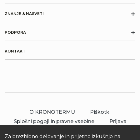
+
ZNANJE & NASVETI
+
PODPORA
KONTAKT
O KRONOTERMU
Piškotki
Splošni pogoji in pravne vsebine
Prijava
Za brezhibno delovanje in prijetno izkušnjo na