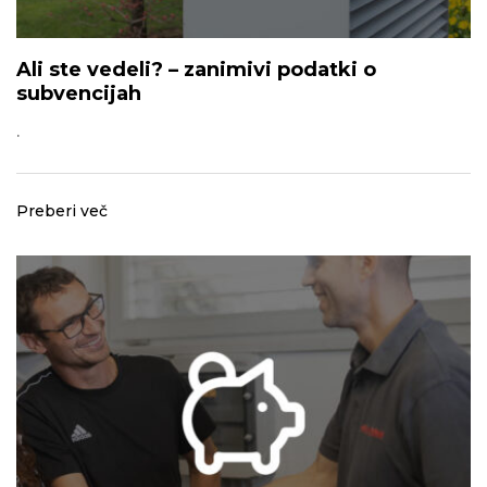
Ali ste vedeli? – zanimivi podatki o
subvencijah
.
Preberi več