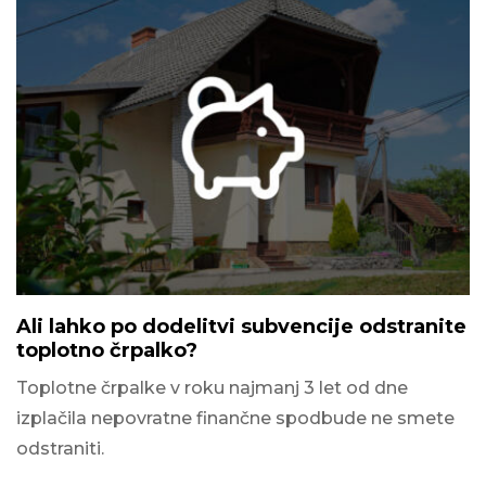
Ali lahko po dodelitvi subvencije odstranite
toplotno črpalko?
Toplotne črpalke v roku najmanj 3 let od dne
izplačila nepovratne finančne spodbude ne smete
odstraniti.