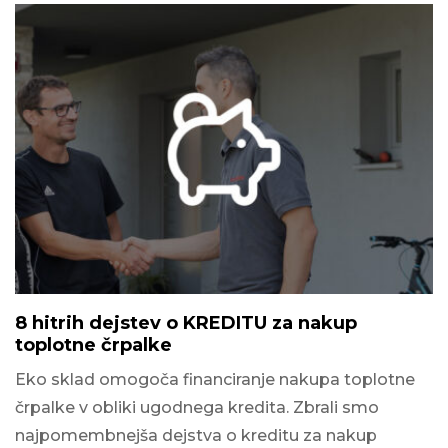
8 hitrih dejstev o KREDITU za nakup
toplotne črpalke
Eko sklad omogoča financiranje nakupa toplotne
črpalke v obliki ugodnega kredita. Zbrali smo
najpomembnejša dejstva o kreditu za nakup