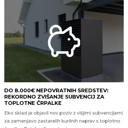
DO 8.000€ NEPOVRATNIH SREDSTEV:
REKORDNO ZVIŠANJE SUBVENCIJ ZA
TOPLOTNE ČRPALKE
Eko sklad je objavil nov poziv z višjimi subvencijami
za zamenjavo zastarelih kurilnih naprav s toplotno