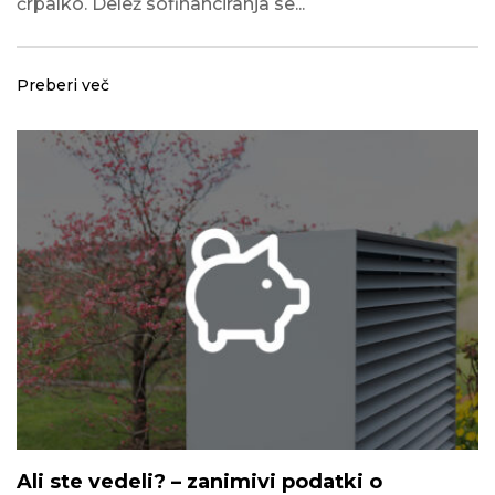
črpalko. Delež sofinanciranja se...
Preberi več
Ali ste vedeli? – zanimivi podatki o