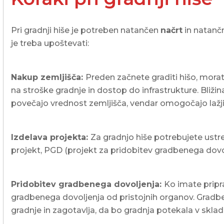
Pri gradnji hiše je potreben natančen
načrt
in natan
je treba upoštevati:
Nakup zemljišča:
Preden začnete graditi hišo, morat
na stroške gradnje in dostop do infrastrukture. Bli
povečajo vrednost zemljišča, vendar omogočajo lažji 
Izdelava projekta:
Za gradnjo hiše potrebujete ustr
projekt, PGD (projekt za pridobitev gradbenega dovolj
Pridobitev gradbenega dovoljenja:
Ko imate pripra
gradbenega dovoljenja od pristojnih organov. Gradb
gradnje in zagotavlja, da bo gradnja potekala v skladu