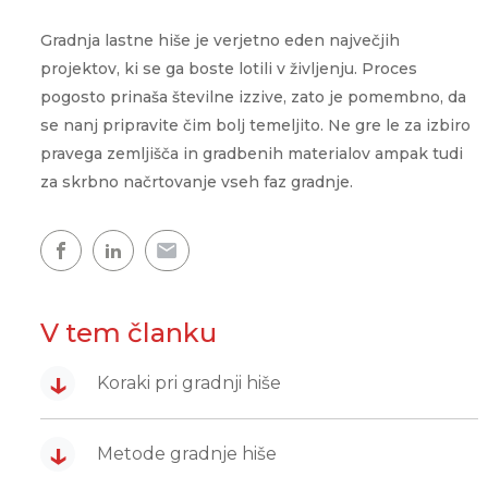
Showroom
Udobje doma
WPG
CLOUD.KRON
Naš razstavni prostor, kjer
Gradnja lastne hiše je verjetno eden največjih
ogledate naše toplotne čr
Upravljanje na daljav
projektov, ki se ga boste lotili v življenju. Proces
WPL
kjerkoli in kadarkoli
pogosto prinaša številne izzive, zato je pomembno, da
Topla voda
se nanj pripravite čim bolj temeljito. Ne gre le za izbiro
pravega zemljišča in gradbenih materialov ampak tudi
Topel dom
za skrbno načrtovanje vseh faz gradnje.
Zemljevid toplotnih črpalk
Izkušnje naših strank
V tem članku
↓
Koraki pri gradnji hiše
↓
Metode gradnje hiše