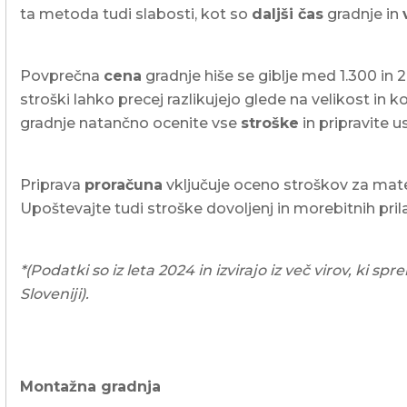
ta metoda tudi slabosti, kot so
daljši čas
gradnje in
Povprečna
cena
gradnje hiše se giblje med 1.300 in 
stroški lahko precej razlikujejo glede na velikost in
gradnje natančno ocenite vse
stroške
in pripravite 
Priprava
proračuna
vključuje oceno stroškov za mater
Upoštevajte tudi stroške dovoljenj in morebitnih pri
*(Podatki so iz leta 2024 in izvirajo iz več virov, ki
Sloveniji).
Montažna gradnja