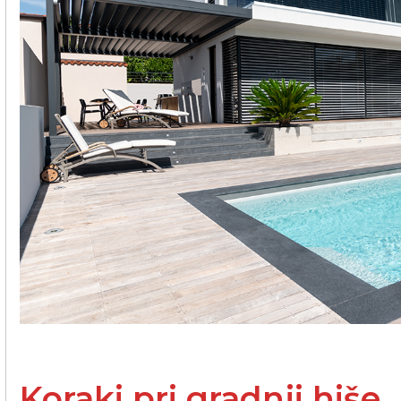
Poslovni in javni objekti
OTERM
Portal za partnerje
 si lahko
palke
o –
Vir informacij in orodja za
pomoč pooblaščenim
partnerjem
Segrevanje sanitarne vode
Ogrevanje in hlajenje poslovnih
prostorov
Izkoriščanje odpadne toplote
Po meri
Zemljevid toplotnih črpalk
Izkušnje naših strank
Koraki pri gradnji hiše