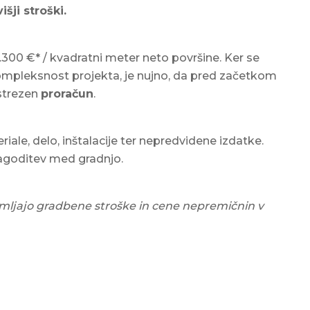
višji stroški.
2.300 €* / kvadratni meter neto površine. Ker se
 kompleksnost projekta, je nujno, da pred začetkom
ustrezen
proračun
.
iale, delo, inštalacije ter nepredvidene izdatke.
lagoditev med gradnjo.
 spremljajo gradbene stroške in cene nepremičnin v