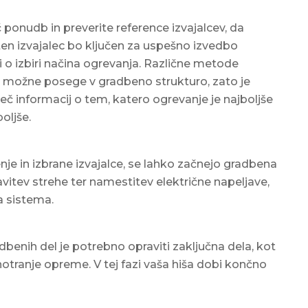
 ponudb in preverite reference izvajalcev, da
ten izvajalec bo ključen za uspešno izvedbo
i o izbiri načina ogrevanja. Različne metode
in možne posege v gradbeno strukturo, zato je
č informacij o tem, katero ogrevanje je najboljše
oljše.
je in izbrane izvajalce, se lahko začnejo gradbena
avitev strehe ter namestitev električne napeljave,
a sistema.
benih del je potrebno opraviti zaključna dela, kot
notranje opreme. V tej fazi vaša hiša dobi končno