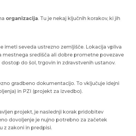
čna
organizacija
. Tu je nekaj ključnih korakov, ki jih
e imeti seveda ustrezno zemljišče. Lokacija vpliva
žina mestnega središča ali dobre prometne povezave
dostop do šol, trgovin in zdravstvenih ustanov.
ezno gradbeno dokumentacijo. To vključuje idejni
enja) in PZI (projekt za izvedbo).
vljen projekt, je naslednji korak pridobitev
eno dovoljenje je nujno potrebno za začetek
 z zakoni in predpisi.