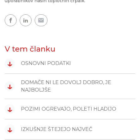
uporabnikov naših toplotnih črpalk.
V tem članku
↓
OSNOVNI PODATKI
DOMAČE NI LE DOVOLJ DOBRO, JE
↓
NAJBOLJŠE
↓
POZIMI OGREVAJO, POLETI HLADIJO
↓
IZKUŠNJE ŠTEJEJO NAJVEČ