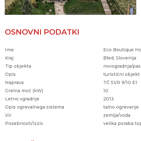
OSNOVNI PODATKI
Ime
Eco Boutique Ho
Kraj
Bled, Slovenija
Tip objekta
novogradnja/pas
Opis
turistični objekt
Naprava
TČ SVR 9/10 E1
Grelna moč (kW)
10
Letno vgradnje
2013
Opis ogrevalnega sistema
talno ogrevanje
Vir
zemlja/voda
Posebnosti/izziv
velika poraba to