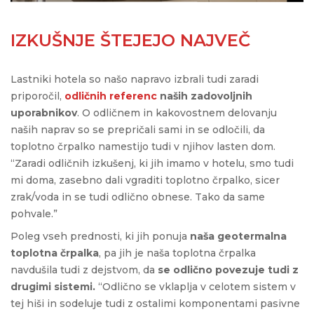
IZKUŠNJE ŠTEJEJO NAJVEČ
Lastniki hotela so našo napravo izbrali tudi zaradi
priporočil,
odličnih referenc
naših zadovoljnih
uporabnikov
. O odličnem in kakovostnem delovanju
naših naprav so se prepričali sami in se odločili, da
toplotno črpalko namestijo tudi v njihov lasten dom.
“Zaradi odličnih izkušenj, ki jih imamo v hotelu, smo tudi
mi doma, zasebno dali vgraditi toplotno črpalko, sicer
zrak/voda in se tudi odlično obnese. Tako da same
pohvale.”
Poleg vseh prednosti, ki jih ponuja
naša geotermalna
toplotna črpalka
, pa jih je naša toplotna črpalka
navdušila tudi z dejstvom, da
se odlično povezuje tudi z
drugimi sistemi.
“Odlično se vklaplja v celotem sistem v
tej hiši in sodeluje tudi z ostalimi komponentami pasivne