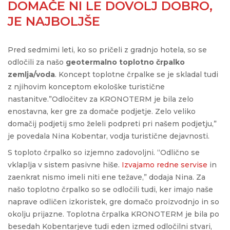
DOMAČE NI LE DOVOLJ DOBRO,
JE NAJBOLJŠE
Pred sedmimi leti, ko so pričeli z gradnjo hotela, so se
odločili za našo
geotermalno toplotno črpalko
zemlja/voda
. Koncept toplotne črpalke se je skladal tudi
z njihovim konceptom ekološke turistične
nastanitve.”Odločitev za KRONOTERM je bila zelo
enostavna, ker gre za domače podjetje. Zelo veliko
domačij podjetij smo želeli podpreti pri našem podjetju,”
je povedala Nina Kobentar, vodja turistične dejavnosti.
S toploto črpalko so izjemno zadovoljni. “Odlično se
vklaplja v sistem pasivne hiše.
Izvajamo redne servise
in
zaenkrat nismo imeli niti ene težave,” dodaja Nina. Za
našo toplotno črpalko so se odločili tudi, ker imajo naše
naprave odličen izkoristek, gre domačo proizvodnjo in so
okolju prijazne. Toplotna črpalka KRONOTERM je bila po
besedah Kobentarjeve tudi eden izmed odločilni stvari,