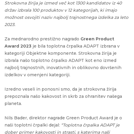
Strokovna žirija je izmed več kot 1300 kandidatov iz 40
držav izbrala 100 produktov v 12 kategorijah, ki imajo
možnost osvojiti naziv najbolj trajnostnega izdelka za leto
2023.
Za mednarodno prestižno nagrado
Green Product
Award 2023
je bila toplotna črpalka ADAPT izbrana v
kategoriji Objektne komponente. Strokovna žirija je
izbrala našo toplotno črpalko ADAPT kot eno izmed
najbolj trajnostnih, inovativnih in oblikovno dovršenih
izdelkov v omenjeni kategoriji.
Izredno veseli in ponosni smo, da je strokovna žirija
prepoznala našo kakovost in skrb za ohranitev našega
planeta.
Nils Bader, direktor nagrade Green Product Award je o
naši toplotni črpalki dejal:
“Toplotna črpalka ADAPT je
dober primer kakovosti in strasti, s katerima naši