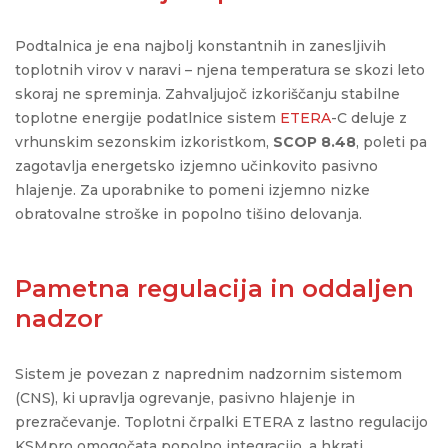
Podtalnica je ena najbolj konstantnih in zanesljivih
toplotnih virov v naravi – njena temperatura se skozi leto
skoraj ne spreminj
a
. Zahvaljujoč izkoriščanju stabilne
toplotne energije
podatlnice
sistem
ETERA
-C
deluje z
vrhunskim sezonskim izkoristkom,
SCOP 8.48
, poleti pa
zagotavlja energetsko izjemno učinkovito pasivno
hlajenje
. Za uporabnike to pomeni izjemno nizke
obratovalne stroške in popolno tišino delovanja.
Pametna regulacija in oddaljen
nadzor
Sistem je povezan z naprednim nadzornim sistemom
(CNS), ki upravlja ogrevanje,
pasivno hlajenje
in
prezračevanje. Toplotni črpalki ETERA z lastno regulacijo
KSMpro
omogočata popolno integracijo, a hkrati