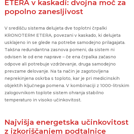
ETERA v kaskadi: dvojna moč za
popolno zanesljivost
V središču sistema delujeta dve toplotni črpalki
KRONOTERM ETERA, povezani v kaskado, ki delujeta
usklajeno in se glede na potrebe samodejno prilagajata.
Takšna redundantna zasnova pomeni, da sistem ni
odvisen le od ene naprave – če ena črpalka začasno
odpove ali potrebuje vzdrževanje, druga samodejno
prevzame delovanje. Na ta način je zagotovljena
neprekinjena oskrba s toploto, kar je pri medicinskih
objektih ključnega pomena. V kombinaciji z 1000-litrskim
zalogovnikom toplote sistem ohranja stabilno
temperaturo in visoko učinkovitost.
Najvišja energetska učinkovitost
z izkoriščanjem podtalnice