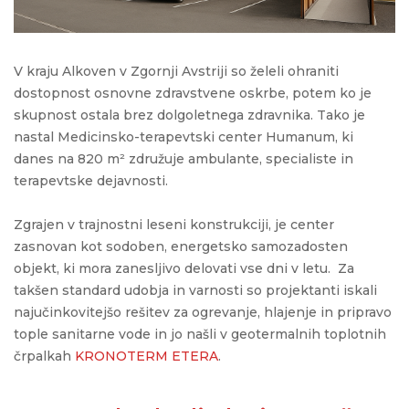
V kraju Alkoven v Zgornji Avstriji so želeli ohraniti
dostopnost osnovne zdravstvene oskrbe, potem ko je
skupnost ostala brez dolgoletnega zdravnika. Tako je
nastal Medicinsko-terapevtski center Humanum, ki
danes na 820 m² združuje ambulante, specialiste in
terapevtske dejavnosti.
Zgrajen v trajnostni leseni konstrukciji, je center
zasnovan kot sodoben, energetsko samozadosten
objekt, ki mora zanesljivo delovati vse dni v letu. Za
takšen standard udobja in varnosti so projektanti iskali
najučinkovitejšo rešitev za ogrevanje, hlajenje in pripravo
tople sanitarne vode in jo našli v geotermalnih toplotnih
črpalkah
KRONOTERM ETERA
.