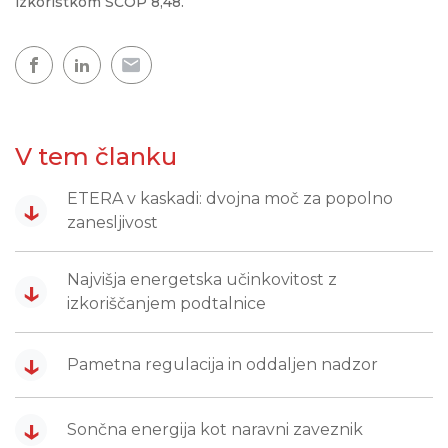
izkoristkom SCOP 8,48.
V tem članku
ETERA v kaskadi: dvojna moč za popolno
↓
zanesljivost
Najvišja energetska učinkovitost z
↓
izkoriščanjem podtalnice
↓
Pametna regulacija in oddaljen nadzor
↓
Sončna energija kot naravni zaveznik