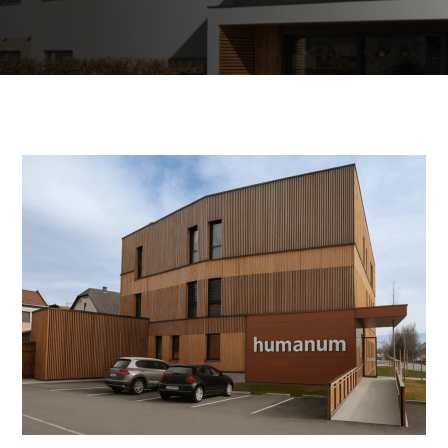
Poslovni in javni objekti
OTERM
Portal za partnerje
 si lahko
palke
o –
Vir informacij in orodja za
pomoč pooblaščenim
partnerjem
Segrevanje sanitarne vode
Ogrevanje in hlajenje poslovnih
prostorov
Izkoriščanje odpadne toplote
Po meri
Zemljevid toplotnih črpalk
Izkušnje naših strank