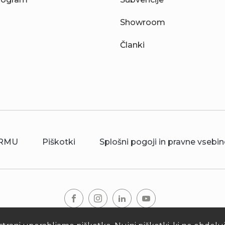
Showroom
Članki
RMU
Piškotki
Splošni pogoji in pravne vsebin
© 2026 Kronoterm | vse pravice pridržane. KRONOTERM d.o.o