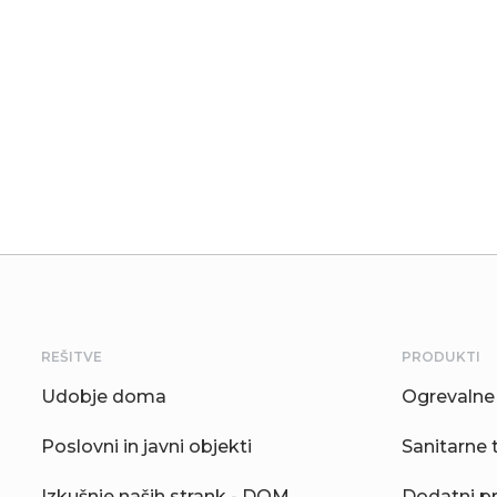
REŠITVE
PRODUKTI
Udobje doma
Ogrevalne 
Poslovni in javni objekti
Sanitarne 
Izkušnje naših strank - DOM
Dodatni p