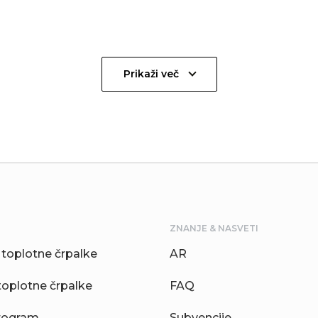
Prikaži več
ZNANJE & NASVETI
toplotne črpalke
AR
toplotne črpalke
FAQ
rogram
Subvencije