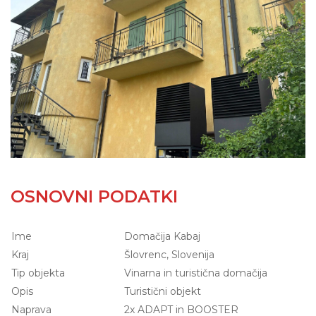
OSNOVNI PODATKI
Ime
Domačija Kabaj
Kraj
Šlovrenc, Slovenija
Tip objekta
Vinarna in turistična domačija
Opis
Turistični objekt
Naprava
2x ADAPT in BOOSTER