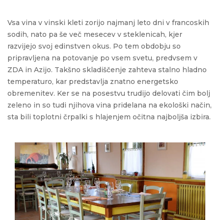
Vsa vina v vinski kleti zorijo najmanj leto dni v francoskih
sodih, nato pa še več mesecev v steklenicah, kjer
razvijejo svoj edinstven okus. Po tem obdobju so
pripravljena na potovanje po vsem svetu, predvsem v
ZDA in Azijo. Takšno skladiščenje zahteva stalno hladno
temperaturo, kar predstavlja znatno energetsko
obremenitev. Ker se na posestvu trudijo delovati čim bolj
zeleno in so tudi njihova vina pridelana na ekološki način,
sta bili toplotni črpalki s hlajenjem očitna najboljša izbira.