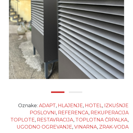
Oznake:
ADAPT
,
HLAJENJE
,
HOTEL
,
IZKUŠNJE
POSLOVNI
,
REFERENCA
,
REKUPERACIJA
TOPLOTE
,
RESTAVRACIJA
,
TOPLOTNA ČRPALKA
,
UGODNO OGREVANJE
,
VINARNA
,
ZRAK-VODA