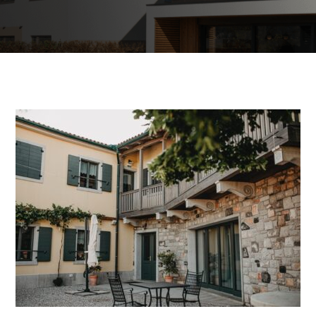
Poslovni in javni objekti
OTERM
Portal za partnerje
 si lahko
palke
o –
Vir informacij in orodja za
pomoč pooblaščenim
partnerjem
Segrevanje sanitarne vode
Ogrevanje in hlajenje poslovnih
prostorov
Izkoriščanje odpadne toplote
Po meri
Zemljevid toplotnih črpalk
Izkušnje naših strank