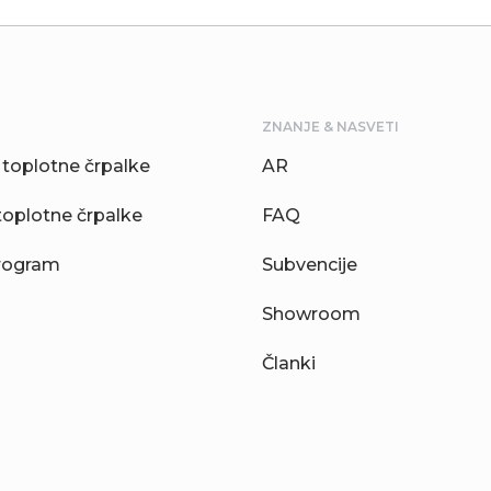
ZNANJE & NASVETI
toplotne črpalke
AR
toplotne črpalke
FAQ
rogram
Subvencije
Showroom
Članki