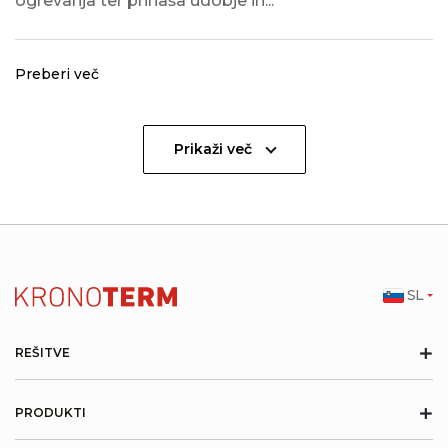
ogrevanja ter prinaša udobje in...
Preberi več
Prikaži več
SL
+
REŠITVE
+
PRODUKTI