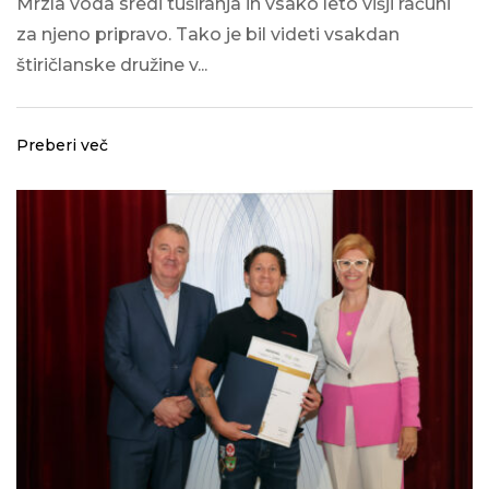
Mrzla voda sredi tuširanja in vsako leto višji računi
za njeno pripravo. Tako je bil videti vsakdan
štiričlanske družine v...
Preberi več