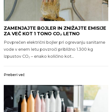
ZAMENJAJTE BOJLER IN ZNIŽAJTE EMISIJE
ZA VEČ KOT 1 TONO CO₂ LETNO
Povprečen električni bojler pri ogrevanju sanitarne
vode v enem letu povzroči približno 1.300 kg
izpustov CO₂ – enako količino kot...
Preberi več