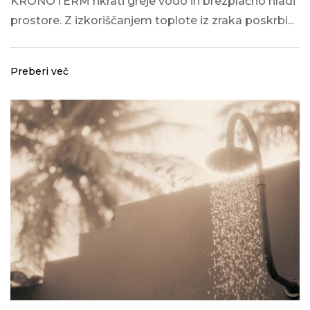
KRONOTERM hkrati greje vodo in brezplačno hladi
prostore. Z izkoriščanjem toplote iz zraka poskrbi...
Preberi več