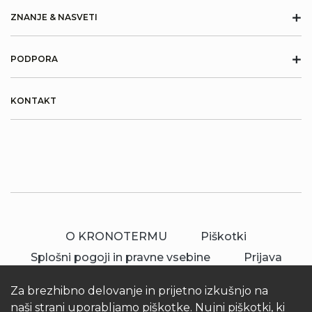
+
ZNANJE & NASVETI
+
PODPORA
KONTAKT
O KRONOTERMU
Piškotki
Splošni pogoji in pravne vsebine
Prijava
Za brezhibno delovanje in prijetno izkušnjo na
naši strani uporabljamo piškotke. Nujni piškotki, ki