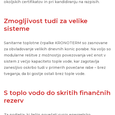
okoljskih certifikatov in pri kandidiranju na razpisih.
Zmogljivost tudi za velike
sisteme
Sanitarne toplotne črpalke KRONOTERM so zasnovane
za obvladovanje velikih dnevnih konic porabe. Na voljo so
modularne rešitve z možnostjo povezovanja več enot v
sistem z večjo kapaciteto tople vode, kar zagotavlja
zanesljivo oskrbo tudi v primerih povečane rabe – brez
tveganja, da bi gostje ostali brez tople vode.
S toplo vodo do skritih finančnih
rezerv
Za podjetja, ki želijo povečati svojo energetsko