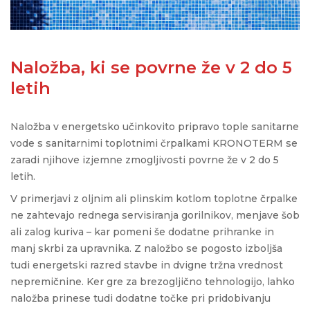
Naložba, ki se povrne že v 2 do 5
letih
Naložba v energetsko učinkovito pripravo tople sanitarne
vode s sanitarnimi toplotnimi črpalkami KRONOTERM se
zaradi njihove izjemne zmogljivosti povrne že v 2 do 5
letih.
V primerjavi z oljnim ali plinskim kotlom toplotne črpalke
ne zahtevajo rednega servisiranja gorilnikov, menjave šob
ali zalog kuriva – kar pomeni še dodatne prihranke in
manj skrbi za upravnika. Z naložbo se pogosto izboljša
tudi energetski razred stavbe in dvigne tržna vrednost
nepremičnine. Ker gre za brezogljično tehnologijo, lahko
naložba prinese tudi dodatne točke pri pridobivanju