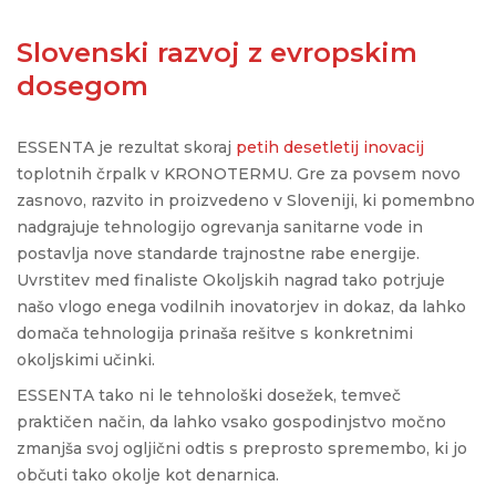
Slovenski razvoj z evropskim
dosegom
ESSENTA je rezultat skoraj
petih desetletij inovacij
toplotnih črpalk v KRONOTERMU. Gre za povsem novo
zasnovo, razvito in proizvedeno v Sloveniji, ki pomembno
nadgrajuje tehnologijo ogrevanja sanitarne vode in
postavlja nove standarde trajnostne rabe energije.
Uvrstitev med finaliste Okoljskih nagrad tako potrjuje
našo vlogo enega vodilnih inovatorjev in dokaz, da lahko
domača tehnologija prinaša rešitve s konkretnimi
okoljskimi učinki.
ESSENTA tako ni le tehnološki dosežek, temveč
praktičen način, da lahko vsako gospodinjstvo močno
zmanjša svoj ogljični odtis s preprosto spremembo, ki jo
občuti tako okolje kot denarnica.