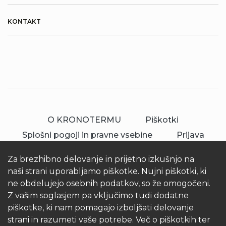
KONTAKT
O KRONOTERMU
Piškotki
Splošni pogoji in pravne vsebine
Prijava
Za brezhibno delovanje in prijetno izkušnjo na
naši strani uporabljamo piškotke. Nujni piškotki, ki
ne obdelujejo osebnih podatkov, so že omogočeni.
Z vašim soglasjem pa vključimo tudi dodatne
piškotke, ki nam pomagajo izboljšati delovanje
© 2026 Kronoterm | vse pravice pridržane.
strani in razumeti vaše potrebe. Več o piškotkih ter
KRONOTERM d.o.o.