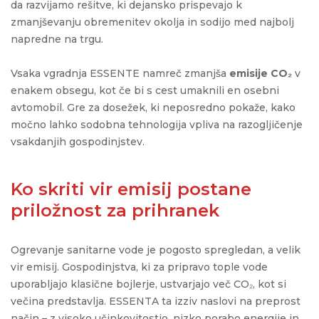
da razvijamo rešitve, ki dejansko prispevajo k
zmanjševanju obremenitev okolja in sodijo med najbolj
napredne na trgu.
Vsaka vgradnja ESSENTE namreč zmanjša
emisije CO₂
v
enakem obsegu, kot če bi s cest umaknili en osebni
avtomobil. Gre za dosežek, ki neposredno pokaže, kako
močno lahko sodobna tehnologija vpliva na razogljičenje
vsakdanjih gospodinjstev.
Ko skriti vir emisij postane
priložnost za prihranek
Ogrevanje sanitarne vode je pogosto spregledan, a velik
vir emisij. Gospodinjstva, ki za pripravo tople vode
uporabljajo klasične bojlerje, ustvarjajo več CO₂, kot si
večina predstavlja. ESSENTA ta izziv naslovi na preprost
način – z visoko učinkovitostjo, nizko porabo energije in