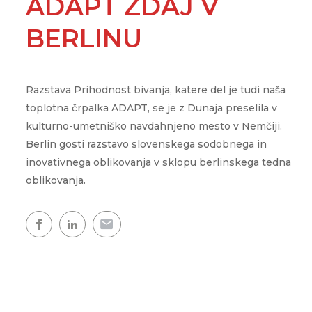
ADAPT ZDAJ V
Showroom
Udobje doma
WPG
CLOUD.KRON
Naš razstavni prostor, kjer
BERLINU
ogledate naše toplotne čr
Upravljanje na daljav
WPL
kjerkoli in kadarkoli
Topla voda
Razstava Prihodnost bivanja, katere del je tudi naša
Topel dom
toplotna črpalka ADAPT, se je z Dunaja preselila v
kulturno-umetniško navdahnjeno mesto v Nemčiji.
Zemljevid toplotnih črpalk
Berlin gosti razstavo slovenskega sodobnega in
Izkušnje naših strank
inovativnega oblikovanja v sklopu berlinskega tedna
oblikovanja.