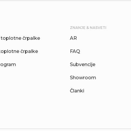
ZNANJE & NASVETI
toplotne črpalke
AR
toplotne črpalke
FAQ
rogram
Subvencije
Showroom
Članki