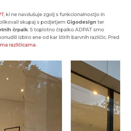
PT
, ki ne navdušuje zgolj s funkcionalnostjo in
blikovali skupaj s podjetjem
Gigodesign
ter
tnih črpalk
. S toplotno črpalko ADPAT smo
dili izbiro ene od kar štirih barvnih različic. Pred
ma različicama
.