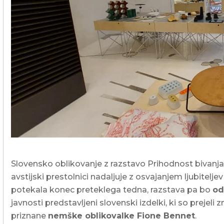
Poslovni in javni objekti
OTERM
Portal za partnerje
 si lahko
palke
o –
Vir informacij in orodja za
pomoč pooblaščenim
partnerjem
Segrevanje sanitarne vode
Ogrevanje in hlajenje poslovnih
prostorov
Izkoriščanje odpadne toplote
Po meri
Zemljevid toplotnih črpalk
Slovensko oblikovanje z razstavo Prihodnost bivanja
Izkušnje naših strank
avstijski prestolnici nadaljuje z osvajanjem ljubitelje
potekala konec preteklega tedna, razstava pa bo
od
javnosti predstavljeni slovenski izdelki, ki so prejeli
priznane
nemške oblikovalke Fione Bennet
.