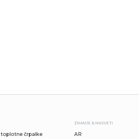
ZNANJE & NASVETI
toplotne črpalke
AR