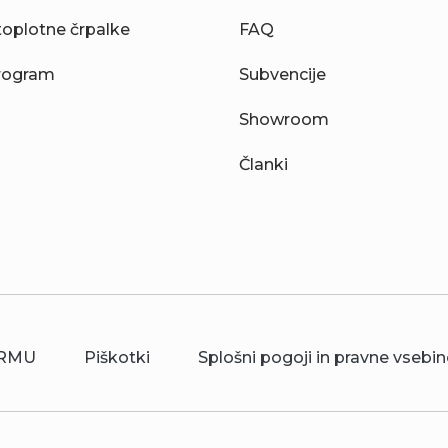
toplotne črpalke
FAQ
rogram
Subvencije
Showroom
Članki
RMU
Piškotki
Splošni pogoji in pravne vsebin