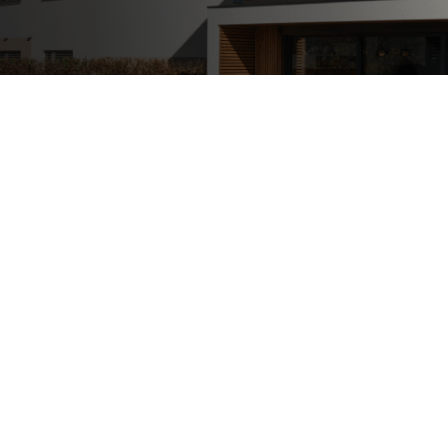
Poslovni in javni objekti
OTERM
Portal za partnerje
 si lahko
palke
o –
Vir informacij in orodja za
pomoč pooblaščenim
partnerjem
Segrevanje sanitarne vode
Ogrevanje in hlajenje poslovnih
prostorov
Izkoriščanje odpadne toplote
Po meri
Zemljevid toplotnih črpalk
Izkušnje naših strank