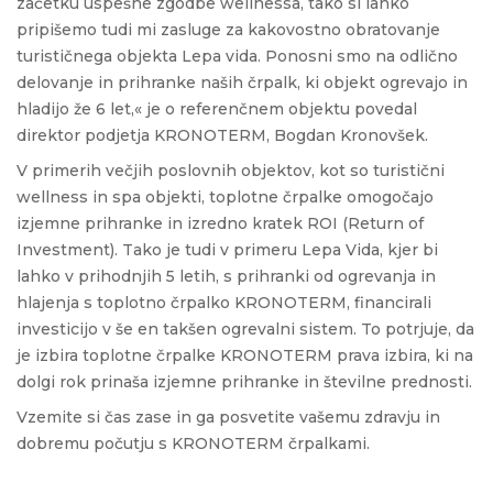
začetku uspešne zgodbe wellnessa, tako si lahko
pripišemo tudi mi zasluge za kakovostno obratovanje
turističnega objekta Lepa vida. Ponosni smo na odlično
delovanje in prihranke naših črpalk, ki objekt ogrevajo in
hladijo že 6 let,« je o referenčnem objektu povedal
direktor podjetja KRONOTERM, Bogdan Kronovšek.
V primerih večjih poslovnih objektov, kot so turistični
wellness in spa objekti, toplotne črpalke omogočajo
izjemne prihranke in izredno kratek ROI (Return of
Investment). Tako je tudi v primeru Lepa Vida, kjer bi
lahko v prihodnjih 5 letih, s prihranki od ogrevanja in
hlajenja s toplotno črpalko KRONOTERM, financirali
investicijo v še en takšen ogrevalni sistem. To potrjuje, da
je izbira toplotne črpalke KRONOTERM prava izbira, ki na
dolgi rok prinaša izjemne prihranke in številne prednosti.
Vzemite si čas zase in ga posvetite vašemu zdravju in
dobremu počutju s KRONOTERM črpalkami.