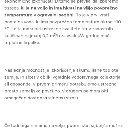
ekonomično izkoriščati. Držimo se pravila, da izberemo
tistega,
ki je na voljo in ima hkrati najvišjo povprečno
temperaturo
v ogrevalni sezoni.
To je v prvi vrsti
podtalna voda, ki ima povprečno temperaturo okrog +10
°C. Le ta mora biti ustrezne kvalitete ter v zadostnih
3
količinah najmanj 0,2 m
/h za vsak kW grelne moči
toplotne črpalke.
Naslednja možnost je izkoriščanje akumulirane toplote
zemlje, in sicer v obliki vgradnje vodoravnega kolektorja
ali geosonde. V prvem primeru potrebujemo ustrezno
prosto zemeljsko površino. V drugem pa mora biti
omogočen dostop vrtalnemu stroju.
Če tudi tega nimamo na voljo, potem sta najboljša možna