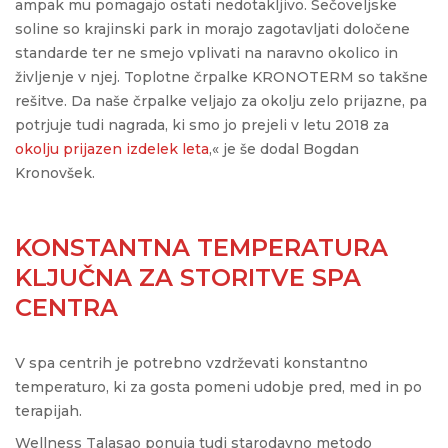
ampak mu pomagajo ostati nedotakljivo. Sečoveljske
soline so krajinski park in morajo zagotavljati določene
standarde ter ne smejo vplivati na naravno okolico in
življenje v njej. Toplotne črpalke KRONOTERM so takšne
rešitve. Da naše črpalke veljajo za okolju zelo prijazne, pa
potrjuje tudi nagrada, ki smo jo prejeli v letu 2018 za
okolju prijazen izdelek leta
,« je še dodal Bogdan
Kronovšek.
KONSTANTNA TEMPERATURA
KLJUČNA ZA STORITVE SPA
CENTRA
V spa centrih je potrebno vzdrževati konstantno
temperaturo, ki za gosta pomeni udobje pred, med in po
terapijah.
Wellness Talasao ponuja tudi starodavno metodo