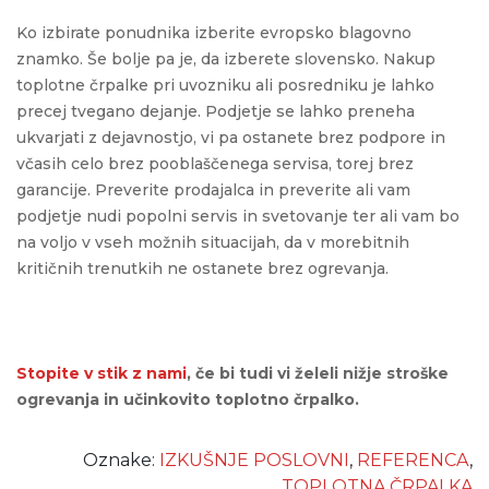
Ko izbirate ponudnika izberite evropsko blagovno
znamko. Še bolje pa je, da izberete slovensko. Nakup
toplotne črpalke pri uvozniku ali posredniku je lahko
precej tvegano dejanje. Podjetje se lahko preneha
ukvarjati z dejavnostjo, vi pa ostanete brez podpore in
včasih celo brez pooblaščenega servisa, torej brez
garancije. Preverite prodajalca in preverite ali vam
podjetje nudi popolni servis in svetovanje ter ali vam bo
na voljo v vseh možnih situacijah, da v morebitnih
kritičnih trenutkih ne ostanete brez ogrevanja.
Stopite v stik z nami
, če bi tudi vi želeli nižje stroške
ogrevanja in učinkovito toplotno črpalko.
Oznake:
IZKUŠNJE POSLOVNI
,
REFERENCA
,
TOPLOTNA ČRPALKA