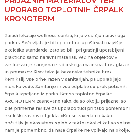
PRIJAZNIH MATERIALOV TER
UPORABO TOPLOTNIH ČRPALK
KRONOTERM
Zaradi lokacije wellness centra, ki je v osrčju naravnega
parka v Sečovljah, je bilo potrebno upoštevati najvišje
ekološke standarde, zato so bili pri gradnji uporabljeni
praktično samo naravni materiali. Večina objektov v
wellnessu je narejena iz sibirskega macesna, brez glazur
in premazov. Prav tako je bazenska tehnika brez
kemikalij, vse prhe, razen v sanitarijah, pa uporabljajo
morsko vodo. Sanitarije in vse odplake so prek potisnih
črpalk izpeljane iz parka. Ker so toplotne črpalke
KRONOTERM zasnovane tako, da so okolju prijazne, so
bile primerne rešitve za uporabo tudi pri tako pomembni
ekološki zasnovi objekta: »Ker se zavedamo kako
občutljiv je ekosistem, sploh v takšni okolici kot so soline,
nam je pomembno, da naše črpalke ne vplivajo na okolje,