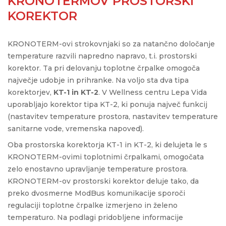
KRONOTERMOV PROSTORSKI
KOREKTOR
KRONOTERM-ovi strokovnjaki so za natančno določanje
temperature razvili napredno napravo, t.i. prostorski
korektor. Ta pri delovanju toplotne črpalke omogoča
največje udobje in prihranke. Na voljo sta dva tipa
korektorjev,
KT-1 in KT-2
. V Wellness centru Lepa Vida
uporabljajo korektor tipa KT-2, ki ponuja največ funkcij
(nastavitev temperature prostora, nastavitev temperature
sanitarne vode, vremenska napoved).
Oba prostorska korektorja KT-1 in KT-2, ki delujeta le s
KRONOTERM-ovimi toplotnimi črpalkami, omogočata
zelo enostavno upravljanje temperature prostora.
KRONOTERM-ov prostorski korektor deluje tako, da
preko dvosmerne ModBus komunikacije sporoči
regulaciji toplotne črpalke izmerjeno in želeno
temperaturo. Na podlagi pridobljene informacije