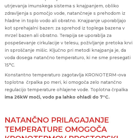
utrjevanja imunskega sistema s knajpanjem, obliko
zdravljenja s pomočjo vode, natančneje s prehodom iz
hladne in toplo vodo ali obratno. Knajpanje uporabljajo
kot sprehajalni bazen: za sprehod iz toplega bazena v
mrzel bazen ali obratno. Terapija se uporablja za
pospeševanje cirkulacije v telesu, poživljanje pretoka krvi
in sproščanje mišic. Ključno pri metodi knajpanja je, da
voda dosega natančno temperaturo, ki ne sme presegati
15°C.
Konstantno temperaturo zagotavlja KRONOTERM-ova
toplotna črpalka po meri, ki omogoča zelo natančno
regulacijo temperature ohlajene vode. Toplotna črpalka
ima 26kW moči, vodo pa lahko ohladi do 7°C.
NATANČNO PRILAGAJANJE
TEMPERATURE OMOGOČA