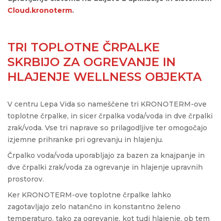
Cloud.kronoterm
.
TRI TOPLOTNE ČRPALKE
SKRBIJO ZA OGREVANJE IN
HLAJENJE WELLNESS OBJEKTA
V centru Lepa Vida so nameščene tri KRONOTERM-ove
toplotne črpalke, in sicer črpalka voda/voda in dve črpalki
zrak/voda. Vse tri naprave so prilagodljive ter omogočajo
izjemne prihranke pri ogrevanju in hlajenju.
Črpalko voda/voda uporabljajo za bazen za knajpanje in
dve črpalki zrak/voda za ogrevanje in hlajenje upravnih
prostorov.
Ker KRONOTERM-ove toplotne črpalke lahko
zagotavljajo zelo natančno in konstantno želeno
temperaturo, tako za ogrevanje, kot tudi hlajenje, ob tem