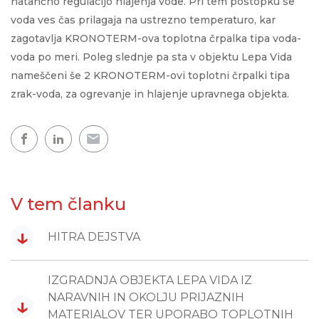
natančno regulacijo hlajenja vode. Pri tem postopku se
voda ves čas prilagaja na ustrezno temperaturo, kar
zagotavlja KRONOTERM-ova toplotna črpalka tipa voda-
voda po meri. Poleg slednje pa sta v objektu Lepa Vida
nameščeni še 2 KRONOTERM-ovi toplotni črpalki tipa
zrak-voda, za ogrevanje in hlajenje upravnega objekta.
V tem članku
↓
HITRA DEJSTVA
IZGRADNJA OBJEKTA LEPA VIDA IZ
NARAVNIH IN OKOLJU PRIJAZNIH
↓
MATERIALOV TER UPORABO TOPLOTNIH