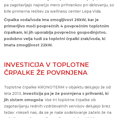
pa zagotavljajo največjo mero prihrankov pri delovanju, so
bile primerna rešitev za wellness center Lepa Vida.
Črpalka voda/voda ima zmogljivost 26kW, kar je
primerljivo moči povprečnih 4 povprečnim toplotnim
črpalkam, ki jih uporablja povprečno gospodinjstvo,
podobno velja tudi za toplotni črpalki zrak/voda, ki
imata zmogljivost 22kW.
INVESTICIJA V TOPLOTNE
ČRPALKE ŽE POVRNJENA
Toplotne črpalke KRONOTERM v objektu delujejo že od
leta 2013,
investicija pa je že povrnjena s prihranki, ki
jih sistem omogoča
. Vse tri toplotne črpalke ob
zagotavljanju rednih vzdrževalnih servisov delujejo brez
težav: »Veseli nas, da se je naše sodelovanje začelo že na