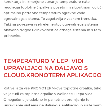
korektorja in izmerjene zunanje temperature nato
regulacija toplotne črpalke s posebnim algoritmom določi
optimalno potrebno temperaturo ogrevne vode
ogrevalnega sistema. To zagotavlja v vsakem trenutku.
Takšna povezava vseh elementov ogrevalnega sistema
bistveno dvigne učinkovitost celotnega sistema in s tem
prihranke.
TEMPERATURO V LEPI VIDI
UPRAVLJAJO NA DALJAVO S
CLOUD.KRONOTERM APLIKACIJO
Kot velja za vse KRONOTERM-ove toplotne črpalke, tako
velja tudi za toplotne črpalke v wellnessu Lepa Vida.
Omogočeno je udobno in pametno spremljanje ter
upravljanje sistema na daljavo z aplikacijo in sistemom