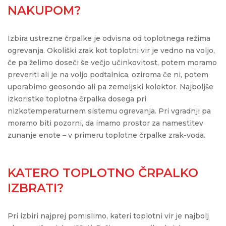
NAKUPOM?
Izbira ustrezne črpalke je odvisna od toplotnega režima
ogrevanja. Okoliški zrak kot toplotni vir je vedno na voljo,
če pa želimo doseči še večjo učinkovitost, potem moramo
preveriti ali je na voljo podtalnica, oziroma če ni, potem
uporabimo geosondo ali pa zemeljski kolektor. Najboljše
izkoristke toplotna črpalka dosega pri
nizkotemperaturnem sistemu ogrevanja. Pri vgradnji pa
moramo biti pozorni, da imamo prostor za namestitev
zunanje enote – v primeru toplotne črpalke zrak-voda.
KATERO TOPLOTNO ČRPALKO
IZBRATI?
Pri izbiri najprej pomislimo, kateri toplotni vir je najbolj