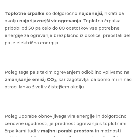
Toplotne črpalke
so dolgoročno
najcenejši
, hkrati pa
okolju
najprijaznejši vir ogrevanja
. Toplotna črpalka
pridobi od 50 pa celo do 80 odstotkov vse potrebne
energije za ogrevanje brezplačno iz okolice, preostali del
pa je električna energija.
Poleg tega pa s takim ogrevanjem odločilno vplivamo na
zmanjšanje emisij CO
, kar zagotavlja, da bomo mi in naši
2
otroci lahko živeli v čistejšem okolju.
Poleg uporabe obnovljivega vira energije in dolgoročno
cenovne ugodnosti, je prednost ogrevanja s toplotnimi
črpalkami tudi v
majhni porabi prostora
in možnosti