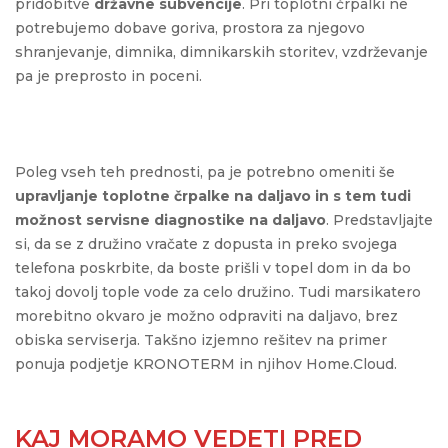
pridobitve
državne subvencije
. Pri toplotni črpalki ne
potrebujemo dobave goriva, prostora za njegovo
shranjevanje, dimnika, dimnikarskih storitev, vzdrževanje
pa je preprosto in poceni.
Poleg vseh teh prednosti, pa je potrebno omeniti še
upravljanje toplotne črpalke na daljavo in s tem tudi
možnost servisne diagnostike na daljavo
. Predstavljajte
si, da se z družino vračate z dopusta in preko svojega
telefona poskrbite, da boste prišli v topel dom in da bo
takoj dovolj tople vode za celo družino. Tudi marsikatero
morebitno okvaro je možno odpraviti na daljavo, brez
obiska serviserja. Takšno izjemno rešitev na primer
ponuja podjetje KRONOTERM in njihov Home.Cloud.
KAJ MORAMO VEDETI PRED