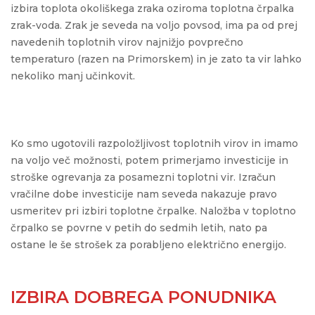
izbira toplota okoliškega zraka oziroma toplotna črpalka
zrak-voda. Zrak je seveda na voljo povsod, ima pa od prej
navedenih toplotnih virov najnižjo povprečno
temperaturo (razen na Primorskem) in je zato ta vir lahko
nekoliko manj učinkovit.
Ko smo ugotovili razpoložljivost toplotnih virov in imamo
na voljo več možnosti, potem primerjamo investicije in
stroške ogrevanja za posamezni toplotni vir. Izračun
vračilne dobe investicije nam seveda nakazuje pravo
usmeritev pri izbiri toplotne črpalke. Naložba v toplotno
črpalko se povrne v petih do sedmih letih, nato pa
ostane le še strošek za porabljeno električno energijo.
IZBIRA DOBREGA PONUDNIKA