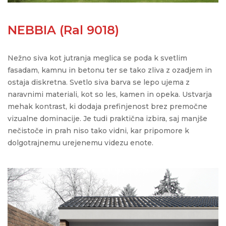
NEBBIA (Ral 9018)
Nežno siva kot jutranja meglica se poda k svetlim
fasadam
, kamn
u
in betonu
ter
se tako zliva z ozadjem
in
ostaja diskretna.
Svetlo siva barva se lepo ujema z
naravnimi materiali, kot so les, kamen in opeka. Ustvarja
mehak kontrast, ki dodaja prefinjenost brez premočne
vizualne dominacije.
Je tudi praktična izbira, saj manjše
nečistoče in prah niso tako vidni, kar pripomore k
dolgotrajnemu urejenemu videzu enote.