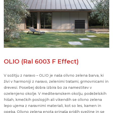
OLIO (Ral 6003 F Effect)
V sožitju z naravo –
OLIO
je naša olivno zelena barva, ki
živi v harmoniji z naravo, zelenimi tratami, grmovnicami in
drevesi. Posebej dobra izbira bo za namestitev v
ozelenjeno okolje.
V mediteranskem okolju, podeželskih
hišah, kmečkih poslopjih ali vikendih se olivno zelena
lepo ujema z naravnimi materiali, kot so les, kamen in
opeka.
O
livno zelena enota prinaša pridih svežine in
se