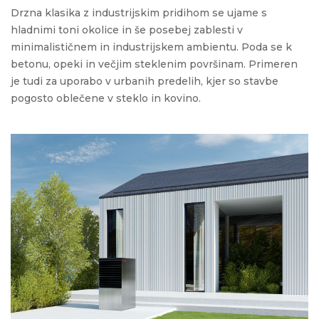
Drzna klasika z industrijskim pridihom se
ujame s
hladnim
i
ton
i
okolice in še posebej zablesti v
minimalističnem in
industrijskem ambientu.
Poda se k
betonu, opeki in večjim steklenim površinam.
Primeren
je tudi za uporabo v urbanih predelih, kjer so stavbe
pogosto oblečene v steklo in kovino.