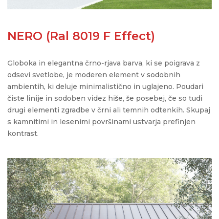
NERO (Ral 8019 F Effect)
Globoka in elegantna
črno
-rjava
barva
, ki se poigrava z
odsevi svetlobe,
je moderen element v
sodobn
ih
ambientih
,
ki deluje minimalistično in uglajeno.
Poudari
čiste linije in sodoben videz hiše, še posebej, če so tudi
drugi elementi zgradbe v črni ali temnih odtenkih. Skupaj
s kamnitimi in lesenimi površinami ustvarja prefinjen
kontrast.