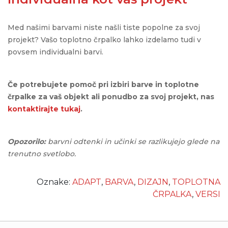
Med našimi barvami niste našli tiste popolne za svoj
projekt? Vašo toplotno črpalko lahko izdelamo tudi v
povsem individualni barvi.
Če potrebujete pomoč pri izbiri barve in toplotne
črpalke za vaš objekt ali ponudbo za svoj projekt, nas
kontaktirajte tukaj
.
Opozorilo
:
barvni
odtenki
in
učinki
se
razlikujejo
glede
na
trenutno
svetlobo
.
Oznake:
ADAPT
,
BARVA
,
DIZAJN
,
TOPLOTNA
ČRPALKA
,
VERSI