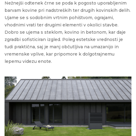
Nežnejši odtenek črne se poda k pogosto uporabljenim
barvam kovine pri nadstreških ter drugih kovinskih
delih
.
Ujame se s sodobnim vrtnim pohi
štvom, ograjami,
vhodnimi vrati ter drugimi
elementi
v okolici stavbe.
Dobro se ujema s stekl
om
, kovin
o
in beton
om
, kar daje
zgradbi sofisticiran izgled. Poleg estetske vrednosti je
tudi praktična, saj je manj občutljiva na umazanijo in
vremenske vplive, kar pripomore k dolgotrajnemu
lepemu videzu enote.