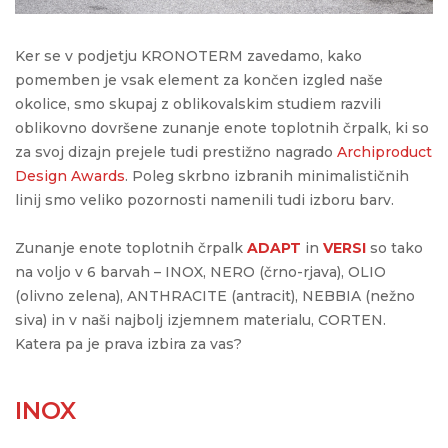
Ker se v podjetju KRONOTERM zavedamo, kako
pomemben je vsak element za končen izgled naše
okolice, smo skupaj z oblikovalskim studiem razvili
oblikovno dovršene zunanje enote toplotnih črpalk, ki so
za svoj dizajn prejele tudi prestižno nagrado
Archiproduct
Design Awards
. Poleg skrbno izbranih minimalističnih
linij smo veliko pozornosti namenili tudi izboru barv.
Zunanje enote toplotnih črpalk
ADAPT
in
VERSI
so tako
na voljo v 6 barvah – INOX, NERO (črno-rjava), OLIO
(olivno zelena), ANTHRACITE (antracit), NEBBIA (nežno
siva) in v naši najbolj izjemnem materialu, CORTEN.
Katera pa je prava izbira za vas?
INOX