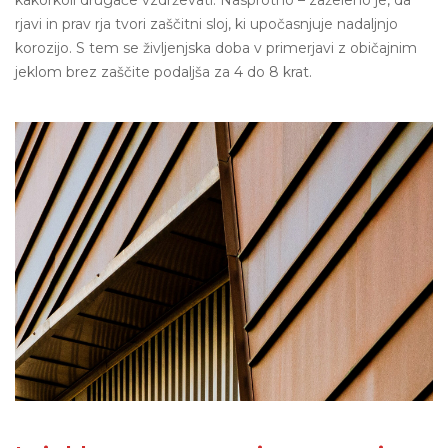
kakorkoli drugače vzdrževati. Nasprotno – zaželeno je, da
rjavi in prav rja tvori zaščitni sloj, ki upočasnjuje nadaljnjo
korozijo. S tem se življenjska doba v primerjavi z običajnim
jeklom brez zaščite podaljša za 4 do 8 krat.