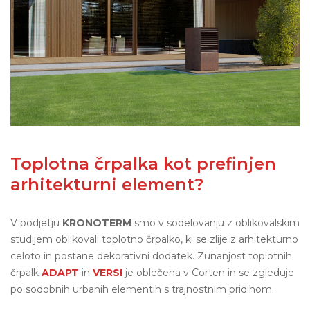
Toplotna črpalka kot prefinjen
arhitekturni element?
V podjetju
KRONOTERM
smo v sodelovanju z oblikovalskim
studijem oblikovali toplotno črpalko, ki se zlije z arhitekturno
celoto in postane dekorativni dodatek. Zunanjost toplotnih
črpalk
ADAPT
in
VERSI
je oblečena v Corten in se zgleduje
po sodobnih urbanih elementih s trajnostnim pridihom.