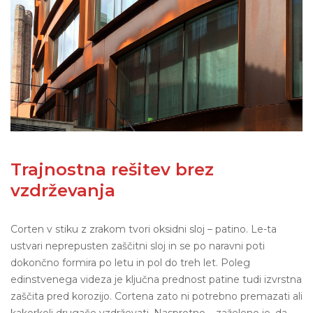
Trajnostna rešitev brez
vzdrževanja
Corten v stiku z zrakom tvori oksidni sloj – patino. Le-ta
ustvari neprepusten zaščitni sloj in se po naravni poti
dokončno formira po letu in pol do treh let. Poleg
edinstvenega videza je ključna prednost patine tudi izvrstna
zaščita pred korozijo. Cortena zato ni potrebno premazati ali