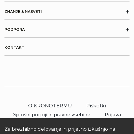
+
ZNANJE & NASVETI
+
PODPORA
KONTAKT
O KRONOTERMU
Piškotki
Splošni pogoji in pravne vsebine
Prijava
Za brezhibno delovanje in prijetno izkušnjo na