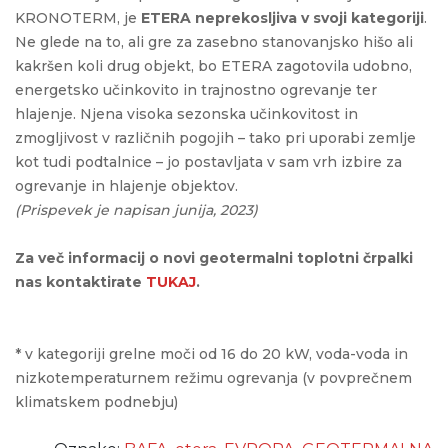
KRONOTERM, je
ETERA neprekosljiva v svoji kategoriji
.
Ne glede na to, ali gre za zasebno stanovanjsko hišo ali
kakršen koli drug objekt, bo ETERA zagotovila udobno,
energetsko učinkovito in trajnostno ogrevanje ter
hlajenje. Njena visoka sezonska učinkovitost in
zmogljivost v različnih pogojih – tako pri uporabi zemlje
kot tudi podtalnice – jo postavljata v sam vrh izbire za
ogrevanje in hlajenje objektov.
(Prispevek je napisan junija, 2023)
Za več informacij o novi geotermalni toplotni črpalki
nas kontaktirate
TUKAJ
.
* v kategoriji grelne moči od 16 do 20 kW, voda-voda in
nizkotemperaturnem režimu ogrevanja (v povprečnem
klimatskem podnebju)