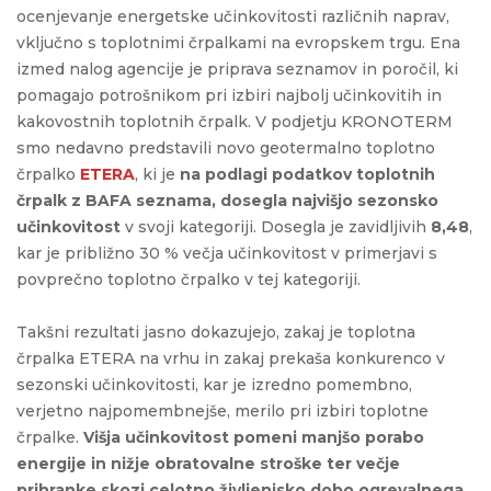
ocenjevanje energetske učinkovitosti različnih naprav,
vključno s toplotnimi črpalkami na evropskem trgu. Ena
izmed nalog agencije je priprava seznamov in poročil, ki
pomagajo potrošnikom pri izbiri najbolj učinkovitih in
kakovostnih toplotnih črpalk. V podjetju KRONOTERM
smo nedavno predstavili novo geotermalno toplotno
črpalko
ETERA
, ki je
na podlagi podatkov toplotnih
črpalk z BAFA seznama, dosegla
najvišjo sezonsko
učinkovitost
v svoji kategoriji. Dosegla je zavidljivih
8,48
,
kar je približno 30 % večja učinkovitost v primerjavi s
povprečno toplotno črpalko v tej kategoriji.
Takšni rezultati jasno dokazujejo, zakaj je toplotna
črpalka ETERA na vrhu in zakaj prekaša konkurenco v
sezonski učinkovitosti, kar je izredno pomembno,
verjetno najpomembnejše, merilo pri izbiri toplotne
črpalke.
Višja učinkovitost pomeni manjšo porabo
energije in nižje obratovalne stroške ter večje
prihranke skozi celotno življenjsko dobo ogrevalnega