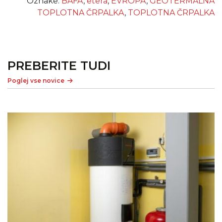
Oznake:
BAFA
,
etera
,
EVROPA
,
GEOTERMALNA
TOPLOTNA ČRPALKA
,
TOPLOTNA ČRPALKA
PREBERITE TUDI
Poglej vse novice