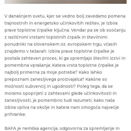
V današnjem svetu, kjer se vedno bolj zavedamo pomena
trajnostnih in energetsko učinkovitih rešitev, je izbira
prave toplotne črpalke ključna. Vendar pa se ob soočanju
z različnimi vrstami toplotnih črpalk in številnimi
ponudniki na slovenskem oz. evropskem trgu, včasih
znajdemo v težavah. Izbira prave toplotne črpalke je
postala zahteven proces, ki ga spremljajo številni izzivi in
pomembna vprašanja: Katera vrsta toplotne črpalke je
najbolj primerna za moje potrebe? Kako lahko
prepoznam zanesljivega proizvajalca? Kakšne so
možnosti subvencij in ugodnosti? Poleg tega, da se
moramo spoprijeti z zahtevami glede učinkovitosti in
zanesljivosti, je pomembno tudi razumeti, kako naša
izbira vpliva na okolje in katera nam omogoča največje
prihranke.
BAFA je nemška agencija, odgovorna za spremljanje in