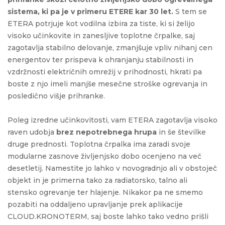
sistema, ki pa je v primeru ETERE kar 30 let.
S tem se
ETERA potrjuje kot vodilna izbira za tiste, ki si želijo
visoko učinkovite in zanesljive toplotne črpalke, saj
zagotavlja stabilno delovanje, zmanjšuje vpliv nihanj cen
energentov ter prispeva k ohranjanju stabilnosti in
vzdržnosti električnih omrežij v prihodnosti, hkrati pa
boste z njo imeli manjše mesečne stroške ogrevanja in
posledično višje prihranke.
Poleg izredne učinkovitosti, vam ETERA zagotavlja visoko
raven udobja
brez nepotrebnega hrupa
in še številke
druge prednosti. Toplotna črpalka ima zaradi svoje
modularne zasnove življenjsko dobo ocenjeno na več
desetletij. Namestite jo lahko v novogradnjo ali v obstoječ
objekt in je primerna tako za radiatorsko, talno ali
stensko ogrevanje ter hlajenje. Nikakor pa ne smemo
pozabiti na oddaljeno upravljanje prek aplikacije
CLOUD.KRONOTERM, saj boste lahko tako vedno prišli