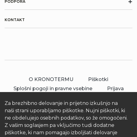
+
PODPORA
KONTAKT
O KRONOTERMU
Piškotki
Splošni pogoji in pravne vsebine
Prijava
Za brezhibno delovanje in prijetno izkušnjo na
naši strani uporabljamo piškotke. Nujni piškotki, ki
ne obdelujejo osebnih podatkov, so že omogočeni.
Z vašim soglasjem pa vključimo tudi dodatne
piškotke, ki nam pomagajo izboljšati delovanje
© 2026 Kronoterm | vse pravice pridržane.