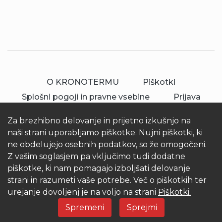
O KRONOTERMU
Piškotki
Splošni pogoji in pravne vsebine
Prijava
Za brezhibno delovanje in prijetno izkušnjo na
naši strani uporabljamo piškotke. Nujni piškotki, ki
ne obdelujejo osebnih podatkov, so že omogočeni.
Z vašim soglasjem pa vključimo tudi dodatne
piškotke, ki nam pomagajo izboljšati delovanje
© 2026 Kronoterm | vse pravice pridržane.
strani in razumeti vaše potrebe. Več o piškotkih ter
KRONOTERM d.o.o.
urejanje dovoljenj je na voljo na strani
Piškotki.
Spremeni
Sprejmi