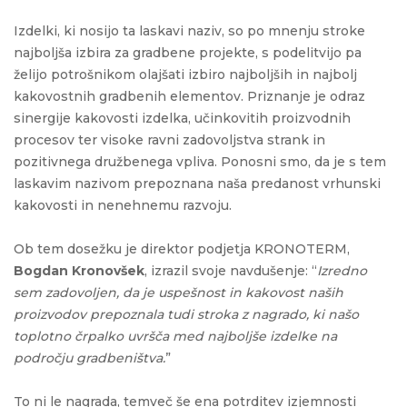
Izdelki, ki nosijo ta laskavi naziv, so po mnenju stroke
najboljša izbira za gradbene projekte, s podelitvijo pa
želijo potrošnikom olajšati izbiro najboljših in najbolj
kakovostnih gradbenih elementov. Priznanje je odraz
sinergije kakovosti izdelka, učinkovitih proizvodnih
procesov ter visoke ravni zadovoljstva strank in
pozitivnega družbenega vpliva. Ponosni smo, da je s tem
laskavim nazivom prepoznana naša predanost vrhunski
kakovosti in nenehnemu razvoju.
Ob tem dosežku je direktor podjetja KRONOTERM,
Bogdan Kronovšek
, izrazil svoje navdušenje: “
Izredno
sem zadovoljen, da je uspešnost in kakovost naših
proizvodov prepoznala tudi stroka z nagrado, ki našo
toplotno črpalko uvršča med najboljše izdelke na
področju gradbeništva.
”
To ni le nagrada, temveč še ena potrditev izjemnosti