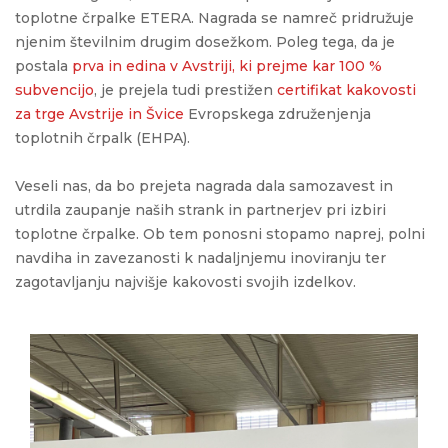
toplotne črpalke ETERA. Nagrada se namreč pridružuje
njenim številnim drugim dosežkom. Poleg tega, da je
postala
prva in edina v Avstriji, ki prejme kar 100 %
subvencijo
, je prejela tudi prestižen
certifikat kakovosti
za trge Avstrije in Švice
Evropskega združenjenja
toplotnih črpalk (EHPA).
Veseli nas, da bo prejeta nagrada dala samozavest in
utrdila zaupanje naših strank in partnerjev pri izbiri
toplotne črpalke. Ob tem ponosni stopamo naprej, polni
navdiha in zavezanosti k nadaljnjemu inoviranju ter
zagotavljanju najvišje kakovosti svojih izdelkov.