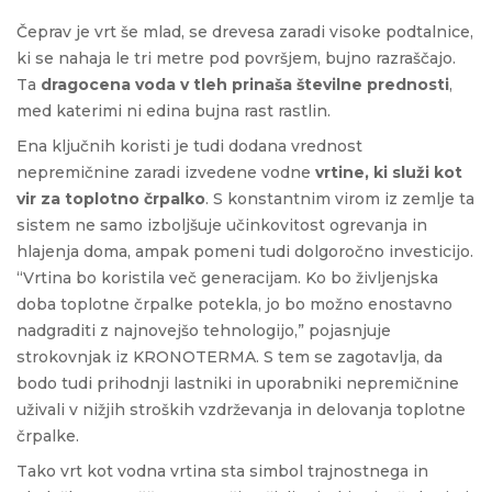
Čeprav je vrt še mlad, se drevesa zaradi visoke podtalnice,
ki se nahaja le tri metre pod površjem, bujno razraščajo.
Ta
dragocena voda v tleh prinaša številne prednosti
,
med katerimi ni edina bujna rast rastlin.
Ena ključnih koristi je tudi dodana vrednost
nepremičnine zaradi izvedene vodne
vrtine, ki služi kot
vir za toplotno črpalko
. S konstantnim virom iz zemlje ta
sistem ne samo izboljšuje učinkovitost ogrevanja in
hlajenja doma, ampak pomeni tudi dolgoročno investicijo.
“Vrtina bo koristila več generacijam. Ko bo življenjska
doba toplotne črpalke potekla, jo bo možno enostavno
nadgraditi z najnovejšo tehnologijo,” pojasnjuje
strokovnjak iz KRONOTERMA. S tem se zagotavlja, da
bodo tudi prihodnji lastniki in uporabniki nepremičnine
uživali v nižjih stroških vzdrževanja in delovanja toplotne
črpalke.
Tako vrt kot vodna vrtina sta simbol trajnostnega in