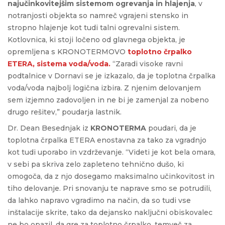
najučinkovitejšim sistemom ogrevanja in hlajenja
, v
notranjosti objekta so namreč vgrajeni stensko in
stropno hlajenje kot tudi talni ogrevalni sistem.
Kotlovnica, ki stoji ločeno od glavnega objekta, je
opremljena s KRONOTERMOVO
toplotno črpalko
ETERA, sistema voda/voda.
“Zaradi visoke ravni
podtalnice v Dornavi se je izkazalo, da je toplotna črpalka
voda/voda najbolj logična izbira. Z njenim delovanjem
sem izjemno zadovoljen in ne bi je zamenjal za nobeno
drugo rešitev,” poudarja lastnik.
Dr. Dean Besednjak iz
KRONOTERMA
poudari, da je
toplotna črpalka ETERA enostavna za tako za vgradnjo
kot tudi uporabo in vzdrževanje. “Videti je kot bela omara,
v sebi pa skriva zelo zapleteno tehnično dušo, ki
omogoča, da z njo dosegamo maksimalno učinkovitost in
tiho delovanje. Pri snovanju te naprave smo se potrudili,
da lahko napravo vgradimo na način, da so tudi vse
inštalacije skrite, tako da dejansko naključni obiskovalec
ne bo opazil, da gre za toplotno črpalko, temveč za