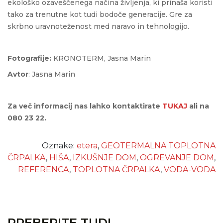
ekološko ozaveščenega načina življenja, ki prinaša koristi
tako za trenutne kot tudi bodoče generacije. Gre za
skrbno uravnoteženost med naravo in tehnologijo.
Fotografije:
KRONOTERM, Jasna Marin
Avtor
: Jasna Marin
Za več informacij nas lahko kontaktirate
TUKAJ
ali na
080 23 22.
Oznake:
etera
,
GEOTERMALNA TOPLOTNA
ČRPALKA
,
HIŠA
,
IZKUŠNJE DOM
,
OGREVANJE DOM
,
REFERENCA
,
TOPLOTNA ČRPALKA
,
VODA-VODA
PREBERITE TUDI