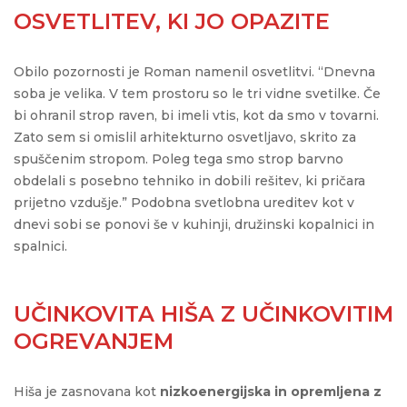
OSVETLITEV, KI JO OPAZITE
Obilo pozornosti je Roman namenil osvetlitvi. “Dnevna
soba je velika. V tem prostoru so le tri vidne svetilke. Če
bi ohranil strop raven, bi imeli vtis, kot da smo v tovarni.
Zato sem si omislil arhitekturno osvetljavo, skrito za
spuščenim stropom. Poleg tega smo strop barvno
obdelali s posebno tehniko in dobili rešitev, ki pričara
prijetno vzdušje.” Podobna svetlobna ureditev kot v
dnevi sobi se ponovi še v kuhinji, družinski kopalnici in
spalnici.
UČINKOVITA HIŠA Z UČINKOVITIM
OGREVANJEM
Hiša je zasnovana kot
nizkoenergijska in opremljena z