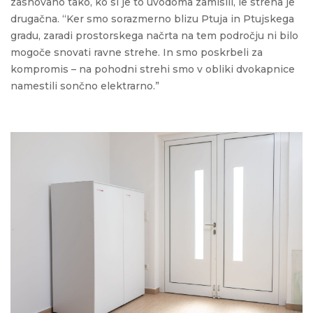
zasnovano tako, ko si je to uvodoma zamislil, le streha je
drugačna. “Ker smo sorazmerno blizu Ptuja in Ptujskega
gradu, zaradi prostorskega načrta na tem področju ni bilo
mogoče snovati ravne strehe. In smo poskrbeli za
kompromis – na pohodni strehi smo v obliki dvokapnice
namestili sončno elektrarno.”