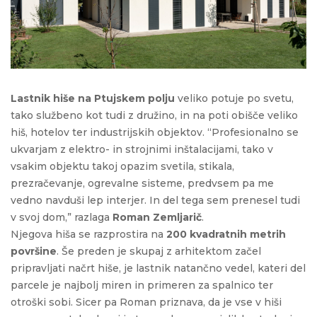
Lastnik hiše na Ptujskem polju
veliko potuje po svetu,
tako službeno kot tudi z družino, in na poti obišče veliko
hiš, hotelov ter industrijskih objektov. “Profesionalno se
ukvarjam z elektro- in strojnimi inštalacijami, tako v
vsakim objektu takoj opazim svetila, stikala,
prezračevanje, ogrevalne sisteme, predvsem pa me
vedno navduši lep interjer. In del tega sem prenesel tudi
v svoj dom,” razlaga
Roman Zemljarič
.
Njegova hiša se razprostira na
200 kvadratnih metrih
površine
. Še preden je skupaj z arhitektom začel
pripravljati načrt hiše, je lastnik natančno vedel, kateri del
parcele je najbolj miren in primeren za spalnico ter
otroški sobi. Sicer pa Roman priznava, da je vse v hiši