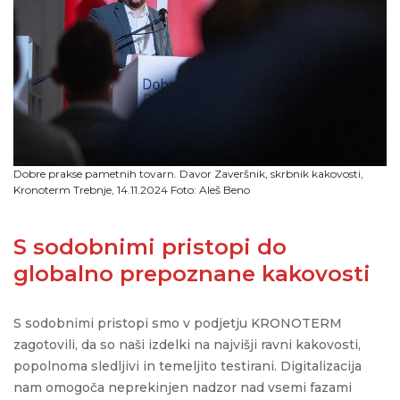
Dobre prakse pametnih tovarn. Davor Zaveršnik, skrbnik kakovosti,
Kronoterm Trebnje, 14.11.2024 Foto: Aleš Beno
S sodobnimi pristopi do
globalno prepoznane kakovosti
S sodobnimi pristopi smo
v podjetju
KRONOTERM
zagotovili, da so naši izdelki na
najvišji ravni kakovosti,
popolnoma sledljivi
in
temeljito testirani
. Digitalizacija
nam omogoča neprekinjen nadzor nad vsemi fazami