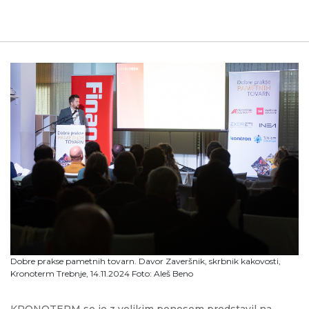
Dobre prakse pametnih tovarn. Davor Zaveršnik, skrbnik kakovosti,
Kronoterm Trebnje, 14.11.2024 Foto: Aleš Beno
KRONOTERM se je z velikim ponosom predstavil na