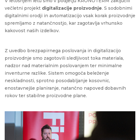
V letošnjem letu smo v podjetju KRONOTERM zaključili
večletni projekt
digitalizacije proizvodnje
. S sodobnimi
digitalnimi orodji in avtomatizacijo vsak korak proizvodnje
spremljamo z natančnostjo, kar zagotavlja vrhunsko
kakovost naših izdelkov.
Z uvedbo brezpapirnega poslovanja in digitalizacijo
proizvodnje smo zagotovili sledljivost toka materiala,
nadzor nad materialnim poslovanjem ter minimalne
inventurne razlike. Sistem omogoča beleženje
neskladnosti, sprotno posodabljanje kosovnic,
enostavnejše planiranje, natančno napoved dobavnih
rokov ter stabilne proizvodne plane.