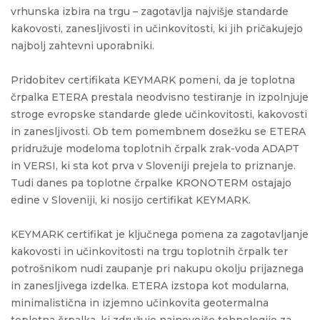
vrhunska izbira na trgu – zagotavlja najvišje standarde
kakovosti, zanesljivosti in učinkovitosti, ki jih pričakujejo
najbolj zahtevni uporabniki.
Pridobitev certifikata KEYMARK pomeni, da je toplotna
črpalka ETERA prestala neodvisno testiranje in izpolnjuje
stroge evropske standarde glede učinkovitosti, kakovosti
in zanesljivosti. Ob tem pomembnem dosežku se ETERA
pridružuje modeloma toplotnih črpalk zrak-voda ADAPT
in VERSI, ki sta kot prva v Sloveniji prejela to priznanje.
Tudi danes pa toplotne črpalke KRONOTERM ostajajo
edine v Sloveniji, ki nosijo certifikat KEYMARK.
KEYMARK certifikat je ključnega pomena za zagotavljanje
kakovosti in učinkovitosti na trgu toplotnih črpalk ter
potrošnikom nudi zaupanje pri nakupu okolju prijaznega
in zanesljivega izdelka. ETERA izstopa kot modularna,
minimalistična in izjemno učinkovita geotermalna
toplotna črpalka, ki združuje najnovejšo tehnologijo za