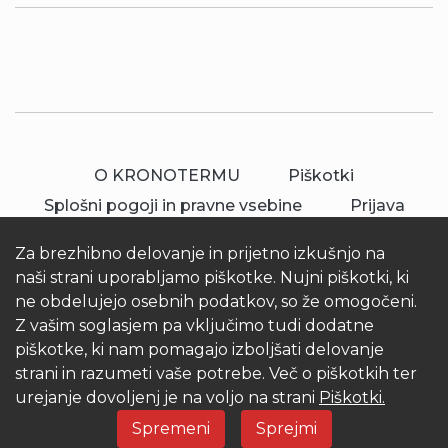
O KRONOTERMU
Piškotki
Splošni pogoji in pravne vsebine
Prijava
Za brezhibno delovanje in prijetno izkušnjo na
naši strani uporabljamo piškotke. Nujni piškotki, ki
ne obdelujejo osebnih podatkov, so že omogočeni.
Z vašim soglasjem pa vključimo tudi dodatne
piškotke, ki nam pomagajo izboljšati delovanje
© 2026 Kronoterm | vse pravice pridržane.
strani in razumeti vaše potrebe. Več o piškotkih ter
KRONOTERM d.o.o.
urejanje dovoljenj je na voljo na strani
Piškotki.
Spremeni
Sprejmi