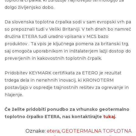
dolgo življenjsko dobo.
Da slovenska toplotna črpalka sodi v sam evropski vrh pa
so prepoznali tudi v Veliki Britaniji. V teh dneh bo namreč
družina ETERA tudi uradno vpisana v MCS bazo
produktov . Ta vpis je ključnega pomena za britanski trg,
saj omogoča uporabnikom in inštalaterjem lažji dostop do
preverjenih in kakovostnih toplotnih črpalk.
Pridobitev KEYMARK certifikata za ETERO je rezultat
trdega dela in nenehnih inovacij, ki KRONOTERM
postavljajo v ospredje trajnostnih rešitev za ogrevanje in
hlajenje.
Če želite pridobiti ponudbo za vrhunsko geotermalno
toplotno črpalko ETERA, nas kontaktirajte
tukaj
.
Oznake:
etera
,
GEOTERMALNA TOPLOTNA