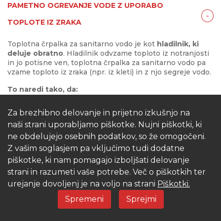
PAMETNO OGREVANJE VODE Z UPORABO
‐
TOPLOTE IZ ZRAKA
Toplotna črpalka za sanitarno vodo je kot
hladilnik, ki
deluje obratno
. Hladilnik odvzame toploto iz notranjosti
in jo potisne ven, toplotna črpalka za sanitarno vodo pa
vzame toploto iz zraka (npr. iz kleti) in z njo segreje vodo.
To naredi tako, da:
Zajame topel zrak iz prostora.
Za brezhibno delovanje in prijetno izkušnjo na
Posebna tekočina (hladivo) prevzame toploto in
naši strani uporabljamo piškotke. Nujni piškotki, ki
postane plin.
ne obdelujejo osebnih podatkov, so že omogočeni.
Z vašim soglasjem pa vključimo tudi dodatne
Kompresor plin stisne – pri tem se močno segreje.
piškotke, ki nam pomagajo izboljšati delovanje
Segret plin segreje vodo v zalogovniku.
strani in razumeti vaše potrebe. Več o piškotkih ter
urejanje dovoljenj je na voljo na strani
Piškotki.
Plin se ohladi, postane tekočina in gre nazaj na
začetek.
Spremeni
Sprejmi
Ker ne ustvarja toplote, temveč jo prenaša,
porabi 4-krat