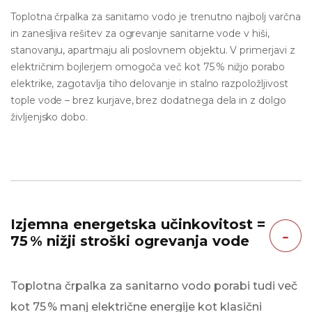
Toplotna črpalka za sanitarno vodo je trenutno najbolj varčna
in zanesljiva rešitev za ogrevanje sanitarne vode v hiši,
stanovanju, apartmaju ali poslovnem objektu. V primerjavi z
električnim bojlerjem omogoča več kot 75 % nižjo porabo
elektrike, zagotavlja tiho delovanje in stalno razpoložljivost
tople vode – brez kurjave, brez dodatnega dela in z dolgo
življenjsko dobo.
Izjemna energetska učinkovitost =
‐
75 % nižji stroški ogrevanja vode
Toplotna črpalka za sanitarno vodo porabi tudi več
kot 75 % manj električne energije kot klasični