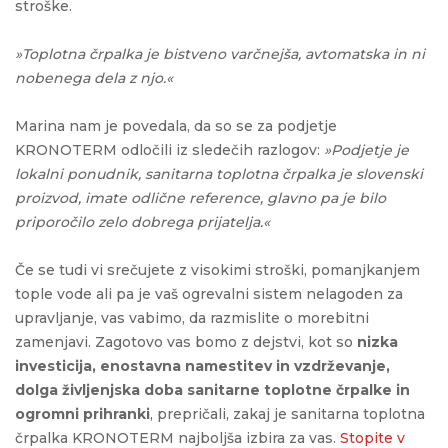
stroške.
»Toplotna črpalka je bistveno varčnejša, avtomatska in ni
nobenega dela z njo.«
Marina nam je povedala, da so se za podjetje
KRONOTERM odločili iz sledečih razlogov:
»Podjetje je
lokalni ponudnik, sanitarna toplotna črpalka je slovenski
proizvod, imate odlične reference, glavno pa je bilo
priporočilo zelo dobrega prijatelja.«
Če se tudi vi srečujete z visokimi stroški, pomanjkanjem
tople vode ali pa je vaš ogrevalni sistem nelagoden za
upravljanje, vas vabimo, da razmislite o morebitni
zamenjavi. Zagotovo vas bomo z dejstvi, kot so
nizka
investicija, enostavna namestitev in vzdrževanje,
dolga življenjska doba sanitarne toplotne črpalke in
ogromni prihranki
, prepričali, zakaj je sanitarna toplotna
črpalka KRONOTERM najboljša izbira za vas.
Stopite v