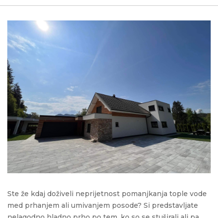
Ste že kdaj doživeli neprijetnost pomanjkanja tople vode
med prhanjem ali umivanjem posode? Si predstavljate
nelagodno hladno prho po tem, ko so se stuširali ali pa