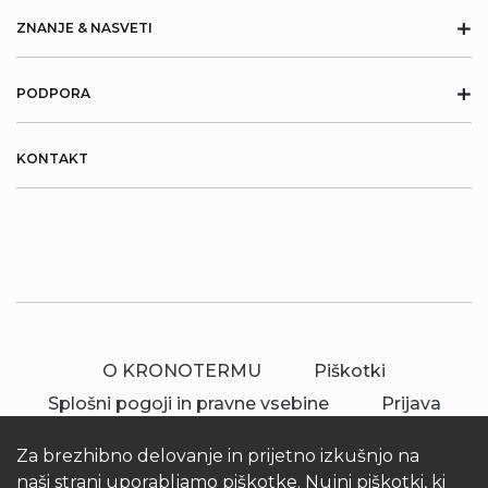
+
ZNANJE & NASVETI
+
PODPORA
KONTAKT
O KRONOTERMU
Piškotki
Splošni pogoji in pravne vsebine
Prijava
Za brezhibno delovanje in prijetno izkušnjo na
naši strani uporabljamo piškotke. Nujni piškotki, ki