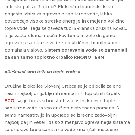
celo skopali že 3 otroci? Električni hranilniki, ki so
pogosta izbira za ogrevanje sanitarne vode, lahko
povzročajo visoke stroške energije in omejeno količino
tople vode. Tega se zaveda tudi 5-članska družina Kovač,
ki je zastarelemu, neučinkovitemu in zelo dragemu
ogrevanju sanitarne vode z električnim hranilnikom
pomahala v slovo.
Sistem ogrevanja vode so zamenjali
za sanitarno toplotno črpalko KRONOTERM.
»Reševali smo težavo tople vode.«
Družina iz okolice Slovenj Gradca se je odločila za eno
naših najbolj priljubljenih sanitarnih toplotnih črpalk
ECO
, saj je brezskrbnost ob zadostni količini tople
sanitarne vode za vso družino bistvenega pomena. S
samo namestitvijo in uporabo so izredno zadovoljni,
najbolj pa jih veseli, da so z menjavo ogrevalnega sistema
za pripravo tople sanitarne vode zmanjšali mesečne