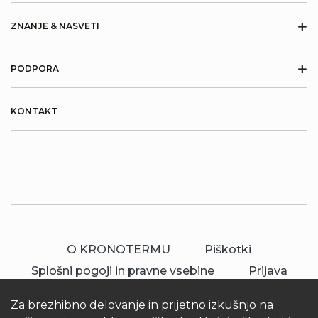
+
ZNANJE & NASVETI
+
PODPORA
KONTAKT
O KRONOTERMU
Piškotki
Splošni pogoji in pravne vsebine
Prijava
Za brezhibno delovanje in prijetno izkušnjo na