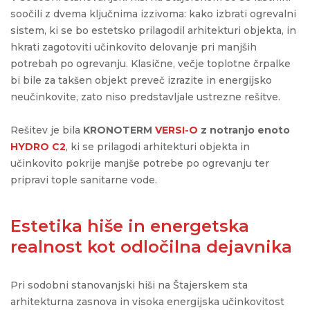
soočili z dvema ključnima izzivoma: kako izbrati ogrevalni
sistem, ki se bo estetsko prilagodil arhitekturi objekta, in
hkrati zagotoviti učinkovito delovanje pri manjših
potrebah po ogrevanju. Klasične, večje toplotne črpalke
bi bile za takšen objekt preveč izrazite in energijsko
neučinkovite, zato niso predstavljale ustrezne rešitve.
Rešitev je bila
KRONOTERM
VERSI-O
z notranjo enoto
HYDRO C2
, ki se prilagodi arhitekturi objekta in
učinkovito pokrije manjše potrebe po ogrevanju ter
pripravi tople sanitarne vode.
Estetika hiše in energetska
realnost kot odločilna dejavnika
Pri sodobni stanovanjski hiši na Štajerskem sta
arhitekturna zasnova in visoka energijska učinkovitost