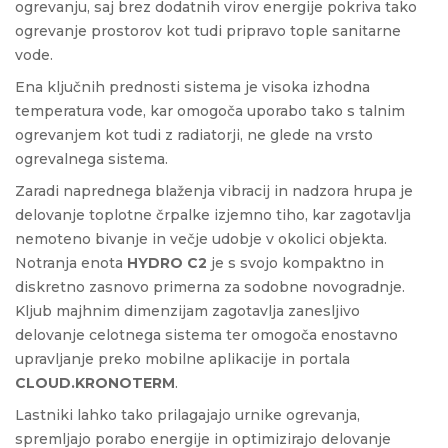
ogrevanju, saj brez dodatnih virov energije pokriva tako
ogrevanje prostorov kot tudi pripravo tople sanitarne
vode.
Ena ključnih prednosti sistema je visoka izhodna
temperatura vode, kar omogoča uporabo tako s talnim
ogrevanjem kot tudi z radiatorji, ne glede na vrsto
ogrevalnega sistema.
Zaradi naprednega blaženja vibracij in nadzora hrupa je
delovanje toplotne črpalke izjemno tiho, kar zagotavlja
nemoteno bivanje in večje udobje v okolici objekta.
Notranja enota
HYDRO C2
je s svojo kompaktno in
diskretno zasnovo primerna za sodobne novogradnje.
Kljub majhnim dimenzijam zagotavlja zanesljivo
delovanje celotnega sistema ter omogoča enostavno
upravljanje preko mobilne aplikacije in portala
CLOUD.KRONOTERM
.
Lastniki lahko tako prilagajajo urnike ogrevanja,
spremljajo porabo energije in optimizirajo delovanje