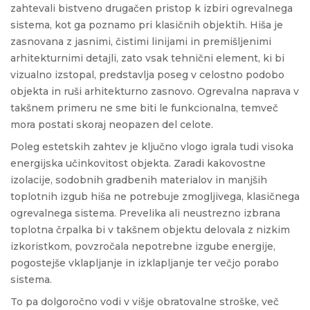
zahtevali bistveno drugačen pristop k izbiri ogrevalnega
sistema, kot ga poznamo pri klasičnih objektih. Hiša je
zasnovana z jasnimi, čistimi linijami in premišljenimi
arhitekturnimi detajli, zato vsak tehnični element, ki bi
vizualno izstopal, predstavlja poseg v celostno podobo
objekta in ruši arhitekturno zasnovo. Ogrevalna naprava v
takšnem primeru ne sme biti le funkcionalna, temveč
mora postati skoraj neopazen del celote.
Poleg estetskih zahtev je ključno vlogo igrala tudi visoka
energijska učinkovitost objekta. Zaradi kakovostne
izolacije, sodobnih gradbenih materialov in manjših
toplotnih izgub hiša ne potrebuje zmogljivega, klasičnega
ogrevalnega sistema. Prevelika ali neustrezno izbrana
toplotna črpalka bi v takšnem objektu delovala z nizkim
izkoristkom, povzročala nepotrebne izgube energije,
pogostejše vklapljanje in izklapljanje ter večjo porabo
sistema.
To pa dolgoročno vodi v višje obratovalne stroške, več