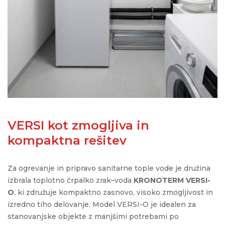
VERSI kot zmogljiva in
kompaktna rešitev
Za ogrevanje in pripravo sanitarne tople vode je družina
izbrala toplotno črpalko zrak–voda
KRONOTERM VERSI-
O
, ki združuje kompaktno zasnovo, visoko zmogljivost in
izredno tiho delovanje. Model VERSI-O je idealen za
stanovanjske objekte z manjšimi potrebami po