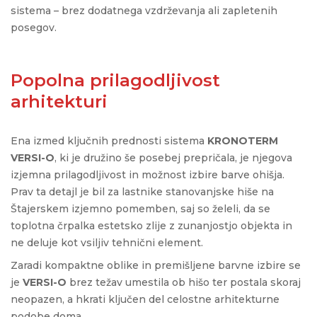
sistema – brez dodatnega vzdrževanja ali zapletenih
posegov.
Popolna prilagodljivost
arhitekturi
Ena izmed ključnih prednosti sistema
KRONOTERM
VERSI-O
, ki je družino še posebej prepričala, je njegova
izjemna prilagodljivost in možnost izbire barve ohišja.
Prav ta detajl je bil za lastnike stanovanjske hiše na
Štajerskem izjemno pomemben, saj so želeli, da se
toplotna črpalka estetsko zlije z zunanjostjo objekta in
ne deluje kot vsiljiv tehnični element.
Zaradi kompaktne oblike in premišljene barvne izbire se
je
VERSI-O
brez težav umestila ob hišo ter postala skoraj
neopazen, a hkrati ključen del celostne arhitekturne
podobe doma.