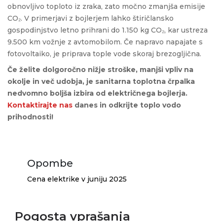
obnovljivo toploto iz zraka, zato močno zmanjša emisije
CO₂. V primerjavi z bojlerjem lahko štiričlansko
gospodinjstvo letno prihrani do 1.150 kg CO₂, kar ustreza
9.500 km vožnje z avtomobilom. Če napravo napajate s
fotovoltaiko, je priprava tople vode skoraj brezogljična.
Če želite dolgoročno nižje stroške, manjši vpliv na
okolje in več udobja, je sanitarna toplotna črpalka
nedvomno boljša izbira od električnega bojlerja.
Kontaktirajte nas
danes in odkrijte toplo vodo
prihodnosti!
Opombe
Cena elektrike v juniju 2025
Pogosta vprašanja