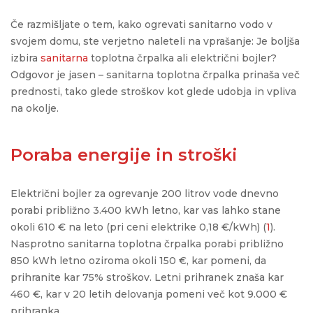
Če razmišljate o tem, kako ogrevati sanitarno vodo v
svojem domu, ste verjetno naleteli na vprašanje: Je boljša
izbira
sanitarna
toplotna črpalka ali električni bojler?
Odgovor je jasen – sanitarna toplotna črpalka prinaša več
prednosti, tako glede stroškov kot glede udobja in vpliva
na okolje.
Poraba energije in stroški
Električni bojler za ogrevanje 200 litrov vode dnevno
porabi približno 3.400 kWh letno, kar vas lahko stane
okoli 610 € na leto (pri ceni elektrike 0,18 €/kWh) (
1
).
Nasprotno sanitarna toplotna črpalka porabi približno
850 kWh letno oziroma okoli 150 €, kar pomeni, da
prihranite kar 75% stroškov. Letni prihranek znaša kar
460 €, kar v 20 letih delovanja pomeni več kot 9.000 €
prihranka.