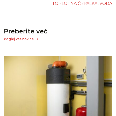
TOPLOTNA ČRPALKA
,
VODA
življenjsko dobo, kar je še posebej pomembno pri
trdi vodi.
Preberite več
Poglej vse novice