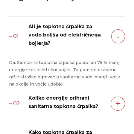
Ali je toplotna črpalka za
‐
vodo boljša od električnega
– 01
bojlerja?
Da. Sanitarna toplotna črpalka porabi do 75 % manj
energije kot električni bojler. To pomeni bistveno
nižje stroške ogrevanja sanitarne vode, manjši vpliv
na okolje in večje udobje.
Koliko energije prihrani
+
– 02
sanitarna toplotna črpalka?
Toplotna črpalka za ogrevanje sanitarne vode porabi
Kako toplotna črpalka za
približno 75 % manj energije kot električni bojler.