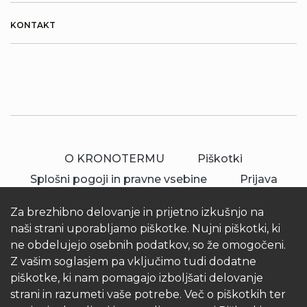
KONTAKT
O KRONOTERMU
Piškotki
Splošni pogoji in pravne vsebine
Prijava
Za brezhibno delovanje in prijetno izkušnjo na
naši strani uporabljamo piškotke. Nujni piškotki, ki
ne obdelujejo osebnih podatkov, so že omogočeni.
Z vašim soglasjem pa vključimo tudi dodatne
piškotke, ki nam pomagajo izboljšati delovanje
© 2026 Kronoterm | vse pravice pridržane.
strani in razumeti vaše potrebe. Več o piškotkih ter
KRONOTERM d.o.o.