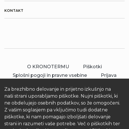
KONTAKT
O KRONOTERMU
Piškotki
Splošni pogoji in pravne vsebine
Prijava
Za brezhibno delovanje in prijetno izkušnjo na
naši strani uporabljamo piškotke. Nujni piškotki, ki
ne obdelujejo osebnih podatkov, so že omogočeni.
Z vašim soglasjem pa vključimo tudi dodatne
piškotke, ki nam pomagajo izboljšati delovanje
© 2026 Kronoterm | vse pravice pridržane.
strani in razumeti vaše potrebe. Več o piškotkih ter
KRONOTERM d.o.o.