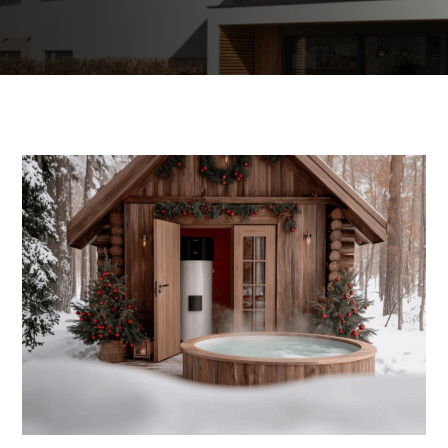
Poslovni in javni objekti
OTERM
Portal za partnerje
 si lahko
palke
o –
Vir informacij in orodja za
pomoč pooblaščenim
partnerjem
Segrevanje sanitarne vode
Ogrevanje in hlajenje poslovnih
prostorov
Izkoriščanje odpadne toplote
Po meri
Zemljevid toplotnih črpalk
Izkušnje naših strank