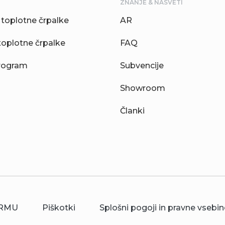
ZNANJE & NASVETI
toplotne črpalke
AR
toplotne črpalke
FAQ
rogram
Subvencije
Showroom
Članki
RMU
Piškotki
Splošni pogoji in pravne vsebin