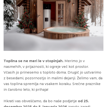
Toplina se ne meri le v stopinjah.
Merimo jo v
nasmehih, v prijaznosti, ki ogreje več kot prostor.
Včasih jo prinesemo s toploto doma. Drugič jo ustvarimo
z besedami, pozornostjo in malimi dejanji. Želimo vam, da
vas toplina spremlja na vsakem koraku.
Srečne praznike
in čarobno leto, ki prihaja!
Hkrati vas obveščamo, da bo naše podjetje
od 25.
decembra 2025 do 5. januarja 2026
zaprto zaradi