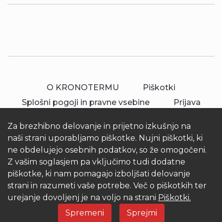
O KRONOTERMU
Piškotki
Splošni pogoji in pravne vsebine
Prijava
Za brezhibno delovanje in prijetno izkušnjo na
naši strani uporabljamo piškotke. Nujni piškotki, ki
ne obdelujejo osebnih podatkov, so že omogočeni.
Z vašim soglasjem pa vključimo tudi dodatne
piškotke, ki nam pomagajo izboljšati delovanje
© 2026 Kronoterm | vse pravice pridržane.
strani in razumeti vaše potrebe. Več o piškotkih ter
KRONOTERM d.o.o.
urejanje dovoljenj je na voljo na strani
Piškotki.
Spremeni
Sprejmi