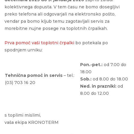
kolektivnega dopusta. V tem času ne bomo dosegljivi
preko telefona ali odgovarjali na elektronsko pošto,
vendar pa bomo kljub temu zagotavljali servis za
morebitne nujne posege na toplotnih črpalkah.
Prva pomoč vaši toplotni črpalki
bo potekala po
spodnjem urniku:
Pon.-pet.:
od 7.00 do
18.00
Tehnična pomoč in servis
– tel.:
Sob.:
od 8.00 do 18.00
(03) 703 16 20
Ned. in prazniki:
od
8.00 do 12.00
s toplimi mislimi,
vaša ekipa KRONOTERM