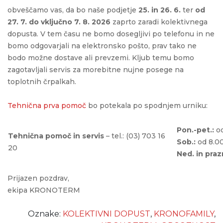
obveščamo vas, da bo naše podjetje
25. in 26. 6.
ter
od
27. 7. do vključno 7. 8. 2026
zaprto zaradi kolektivnega
dopusta. V tem času ne bomo dosegljivi po telefonu in ne
bomo odgovarjali na elektronsko pošto, prav tako ne
bodo možne dostave ali prevzemi. Kljub temu bomo
zagotavljali servis za morebitne nujne posege na
toplotnih črpalkah.
Tehnična prva pomoč
bo potekala po spodnjem urniku:
Pon.-pet.:
od
Tehnična pomoč in servis
– tel.: (03) 703 16
Sob.:
od 8.00
20
Ned. in prazn
Prijazen pozdrav,
ekipa KRONOTERM
Oznake:
KOLEKTIVNI DOPUST
,
KRONOFAMILY
,