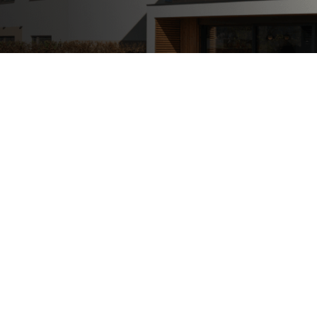
Poslovni in javni objekti
OTERM
Portal za partnerje
 si lahko
palke
o –
Vir informacij in orodja za
pomoč pooblaščenim
partnerjem
Segrevanje sanitarne vode
Ogrevanje in hlajenje poslovnih
prostorov
Izkoriščanje odpadne toplote
Po meri
Zemljevid toplotnih črpalk
Izkušnje naših strank