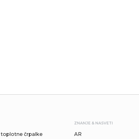
ZNANJE & NASVETI
toplotne črpalke
AR