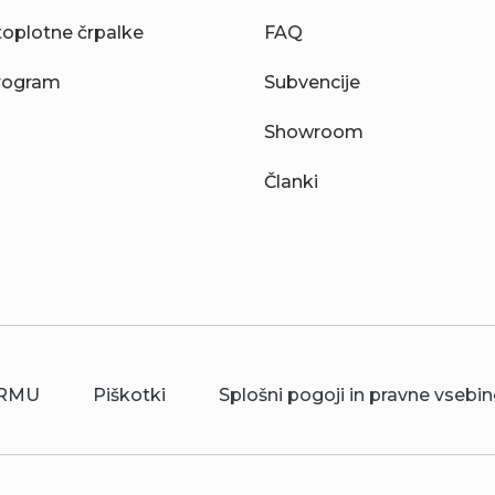
toplotne črpalke
FAQ
rogram
Subvencije
Showroom
Članki
RMU
Piškotki
Splošni pogoji in pravne vsebin