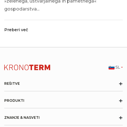
»zelenega, ustvarjalnega in pametnega«
gospodarstva...
Preberi več
SL
+
REŠITVE
+
PRODUKTI
+
ZNANJE & NASVETI