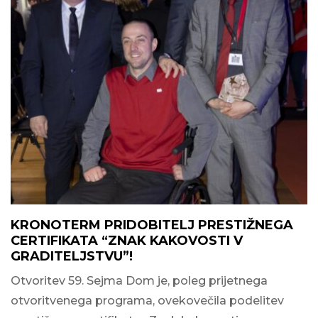
KRONOTERM PRIDOBITELJ PRESTIŽNEGA
CERTIFIKATA “ZNAK KAKOVOSTI V
GRADITELJSTVU”!
Otvoritev 59. Sejma Dom je, poleg prijetnega
otvoritvenega programa, ovekovečila podelitev