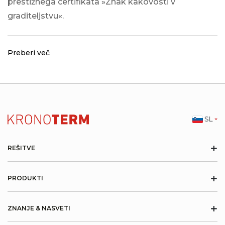
prestižnega certifikata »Znak kakovosti v
graditeljstvu«.
Preberi več
SL
+
REŠITVE
+
PRODUKTI
+
ZNANJE & NASVETI