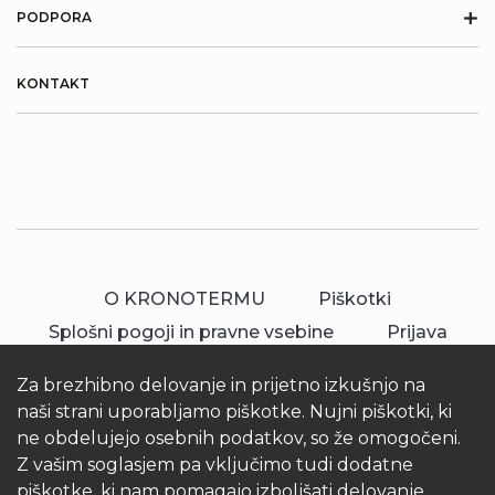
+
PODPORA
KONTAKT
O KRONOTERMU
Piškotki
Splošni pogoji in pravne vsebine
Prijava
Za brezhibno delovanje in prijetno izkušnjo na
naši strani uporabljamo piškotke. Nujni piškotki, ki
ne obdelujejo osebnih podatkov, so že omogočeni.
Z vašim soglasjem pa vključimo tudi dodatne
piškotke, ki nam pomagajo izboljšati delovanje