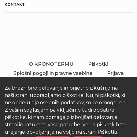
KONTAKT
O KRONOTERMU
Piškotki
Splošni pogoji in pravne vsebine
Prijava
Za brezhibno delovanje in prijetno izkušnjo na
naši strani uporabljamo piškotke. Nujni piškotki, ki
ne obdelujejo osebnih podatkov, so že omogočeni.
Z vašim soglasjem pa vključimo tudi dodatne
piškotke, ki nam pomagajo izboljšati delovanje
© 2026 Kronoterm | vse pravice pridržane.
strani in razumeti vaše potrebe. Več o piškotkih ter
KRONOTERM d.o.o.
urejanje dovoljenj je na voljo na strani
Piškotki.