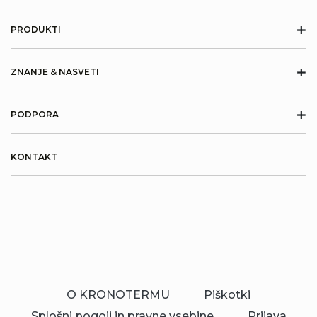
+
PRODUKTI
+
ZNANJE & NASVETI
+
PODPORA
KONTAKT
O KRONOTERMU
Piškotki
Splošni pogoji in pravne vsebine
Prijava