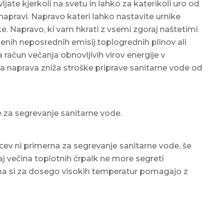
jate kjerkoli na svetu in lahko za katerikoli uro od
napravi. Napravo kateri lahko nastavite urnike
e. Napravo, ki vam hkrati z vsemi zgoraj naštetimi
benih neposrednih emisij toplogrednih plinov ali
a račun večanja obnovljivih virov energije v
m ta naprava zniža stroške priprave sanitarne vode od
za segrevanje sanitarne vode.
lcev ni primerna za segrevanje sanitarne vode, še
aj večina toplotnih črpalk ne more segreti
ma si za dosego visokih temperatur pomagajo z