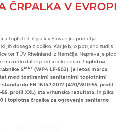
 ČRPALKA V EVROPI
lca toplotnih črpalk v Sloveniji – podjetja
i jih dosega z odliko. Kar je bilo potrjeno tudi s
Švice ter TÜV Rheinland iz Nemčije. Naprava je plod
jem razredu daleč pred konkurenco.
Toplotna
MAX
orabnike S
(WP4 LF-502), je letos marca
tat med testiranimi sanitarnimi toplotnimi
o standardu EN 16147:2017 (A20/W10-55, profil
5, profil XXL) sta vrhunska rezultata, in pika
50 l toplotna črpalka za ogrevanje sanitarne