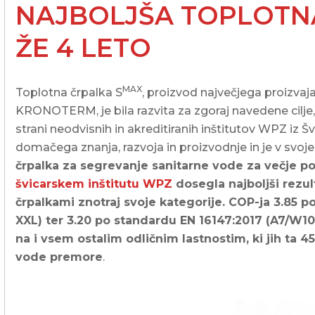
NAJBOLJŠA TOPLOTNA
ŽE 4 LETO
MAX
Toplotna črpalka S
, proizvod največjega proizvaja
KRONOTERM, je bila razvita za zgoraj navedene cilje, k
strani neodvisnih in akreditiranih inštitutov WPZ iz 
domačega znanja, razvoja in proizvodnje in je v svo
črpalka za segrevanje sanitarne vode za večje p
švicarskem inštitutu WPZ
dosegla najboljši rezul
črpalkami znotraj svoje kategorije. COP-ja 3.85 p
XXL) ter 3.20 po standardu EN 16147:2017 (A7/W10-5
na i vsem ostalim odličnim lastnostim, ki jih ta 4
vode premore
.