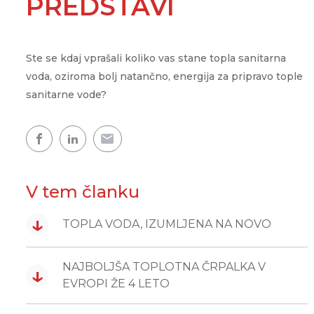
PREDSTAVI
Showroom
Udobje doma
WPG
CLOUD.KRON
Naš razstavni prostor, kjer
ogledate naše toplotne čr
Upravljanje na daljav
WPL
kjerkoli in kadarkoli
Ste se kdaj vprašali koliko vas stane topla sanitarna
Topla voda
voda, oziroma bolj natančno, energija za pripravo tople
sanitarne vode?
Topel dom
Zemljevid toplotnih črpalk
Izkušnje naših strank
V tem članku
↓
TOPLA VODA, IZUMLJENA NA NOVO
NAJBOLJŠA TOPLOTNA ČRPALKA V
↓
EVROPI ŽE 4 LETO