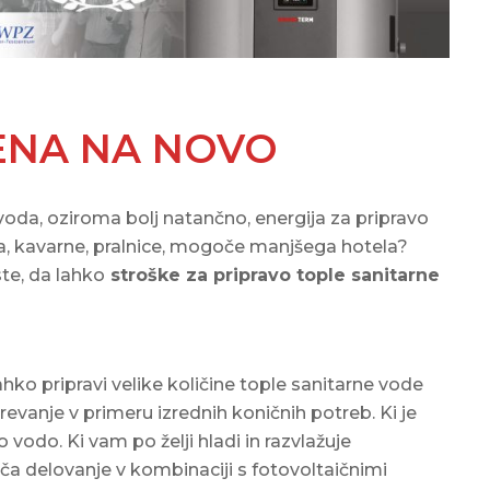
ZRAK HKRATI
PRIHRANITE ENERGIJO
Zalogovniki
DVE STROJNICI, EN GEOTERMALNI
POSEBNI TOPLOTNI VIRI – VSE, KAR
Dodatna oprema za vgradnjo
VIR: ENERGETSKA SINERGIJA
MORATE VEDETI
BENCINSKEGA SERVISA IN
KAKO IZ SVOJE TOPLOTNE ČRPALKE
AVTOPRALNICE
ENA NA NOVO
IZTISNITI NAJVEČ TOPLOTE IN
DOM STAREJŠIH ZAMENJAL
PRIHRANKOV
NEZANESLJIV TOPLOVOD Z ADAPT
KAKO VAS NAJCENEJŠA TOPLOTNA
 voda, oziroma bolj natančno, energija za pripravo
MAX ZA NEODVISNO OGREVANJE
ČRPALKA LAHKO STANE 15.000 EUR
oja, kavarne, pralnice, mogoče manjšega hotela?
ARHITEKTURA IN ENERGETSKA
VEČ
ste, da lahko
stroške za pripravo tople sanitarne
UČINKOVITOST NE DOPUŠČATA
KAKO TOPLOTNA ČRPALKA ZA
NAPAČNIH ODLOČITEV
SANITARNO TOPLO VODO HKRATI
ADAPT MAX REŠIL PROBLEM TIHEGA
GREJE VODO IN HLADI PROSTORE?
lahko pripravi velike količine tople sanitarne vode
OGREVANJA VEČSTANOVANJSKEGA
Več
evanje v primeru izrednih koničnih potreb. Ki je
OBJEKTA V ŠVICI
odo. Ki vam po želji hladi in razvlažuje
Več
a delovanje v kombinaciji s fotovoltaičnimi