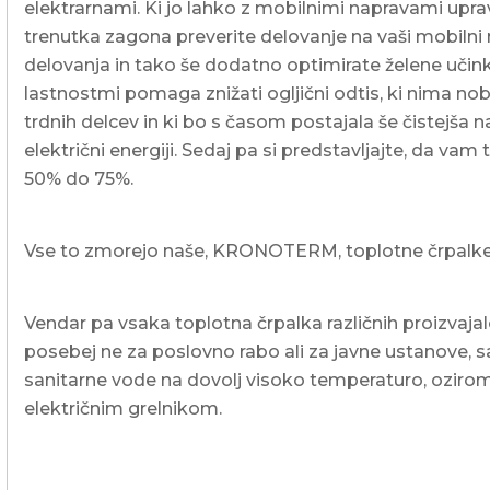
elektrarnami. Ki jo lahko z mobilnimi napravami upravl
trenutka zagona preverite delovanje na vaši mobilni 
delovanja in tako še dodatno optimirate želene učink
lastnostmi pomaga znižati ogljični odtis, ki nima no
trdnih delcev in ki bo s časom postajala še čistejša n
električni energiji. Sedaj pa si predstavljajte, da va
50% do 75%.
Vse to zmorejo naše, KRONOTERM, toplotne črpalke 
Vendar pa vsaka toplotna črpalka različnih proizvaja
posebej ne za poslovno rabo ali za javne ustanove, s
sanitarne vode na dovolj visoko temperaturo, oziro
električnim grelnikom.