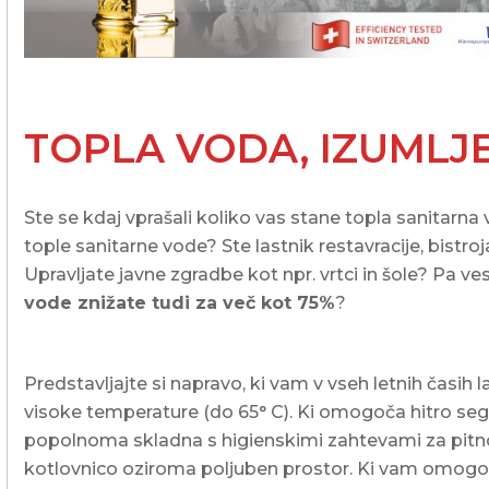
Poslovni in javni objekti
OTERM
Portal za partnerje
 si lahko
palke
o –
Vir informacij in orodja za
pomoč pooblaščenim
partnerjem
Segrevanje sanitarne vode
TOPLA VODA, IZUMLJ
Ogrevanje in hlajenje poslovnih
prostorov
Ste se kdaj vprašali koliko vas stane topla sanitarna
Izkoriščanje odpadne toplote
tople sanitarne vode? Ste lastnik restavracije, bistr
Po meri
Upravljate javne zgradbe kot npr. vrtci in šole? Pa ve
vode znižate tudi za več kot 75%
?
Zemljevid toplotnih črpalk
Izkušnje naših strank
Predstavljajte si napravo, ki vam v vseh letnih časih 
visoke temperature (do 65° C). Ki omogoča hitro segr
popolnoma skladna s higienskimi zahtevami za pitno v
kotlovnico oziroma poljuben prostor. Ki vam omogoč