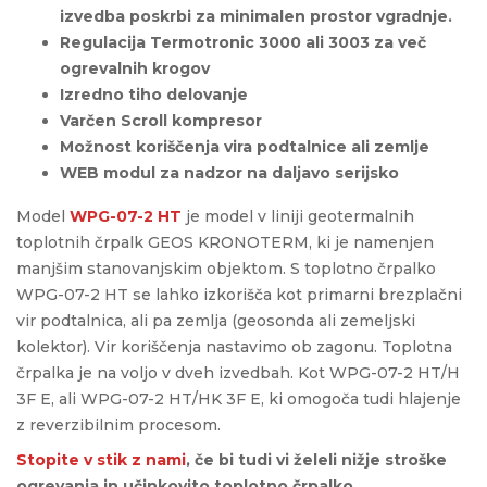
izvedba poskrbi za minimalen prostor vgradnje.
Regulacija Termotronic 3000 ali 3003 za več
ogrevalnih krogov
Izredno tiho delovanje
Varčen Scroll kompresor
Možnost koriščenja vira podtalnice ali zemlje
WEB modul za nadzor na daljavo serijsko
Model
WPG-07-2 HT
je model v liniji geotermalnih
toplotnih črpalk GEOS KRONOTERM, ki je namenjen
manjšim stanovanjskim objektom. S toplotno črpalko
WPG-07-2 HT se lahko izkorišča kot primarni brezplačni
vir podtalnica, ali pa zemlja (geosonda ali zemeljski
kolektor). Vir koriščenja nastavimo ob zagonu. Toplotna
črpalka je na voljo v dveh izvedbah. Kot WPG-07-2 HT/H
3F E, ali WPG-07-2 HT/HK 3F E, ki omogoča tudi hlajenje
z reverzibilnim procesom.
Stopite v stik z nami
, če bi tudi vi želeli nižje stroške
ogrevanja in učinkovito toplotno črpalko.