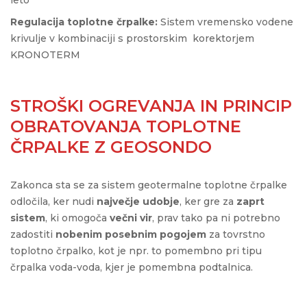
leto
Regulacija toplotne črpalke:
Sistem vremensko vodene
krivulje v kombinaciji s prostorskim korektorjem
KRONOTERM
STROŠKI OGREVANJA IN PRINCIP
OBRATOVANJA TOPLOTNE
ČRPALKE Z GEOSONDO
Zakonca sta se za sistem geotermalne toplotne črpalke
odločila, ker nudi
največje udobje
, ker gre za
zaprt
sistem
, ki omogoča
večni vir
, prav tako pa ni potrebno
zadostiti
nobenim posebnim pogojem
za tovrstno
toplotno črpalko, kot je npr. to pomembno pri tipu
črpalka voda-voda, kjer je pomembna podtalnica.