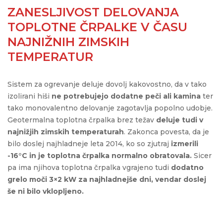
ZANESLJIVOST DELOVANJA
TOPLOTNE ČRPALKE V ČASU
NAJNIŽNIH ZIMSKIH
TEMPERATUR
Sistem za ogrevanje deluje dovolj kakovostno, da v tako
izolirani hiši
ne potrebujejo dodatne peči ali kamina
ter
tako monovalentno delovanje zagotavlja popolno udobje.
Geotermalna toplotna črpalka brez težav
deluje tudi v
najnižjih zimskih temperaturah
. Zakonca povesta, da je
bilo doslej najhladneje leta 2014, ko so zjutraj
izmerili
-16°C in je toplotna črpalka normalno obratovala.
Sicer
pa ima njihova toplotna črpalka vgrajeno tudi
dodatno
grelo moči 3×2 kW za najhladnejše dni, vendar doslej
še ni bilo vklopljeno.