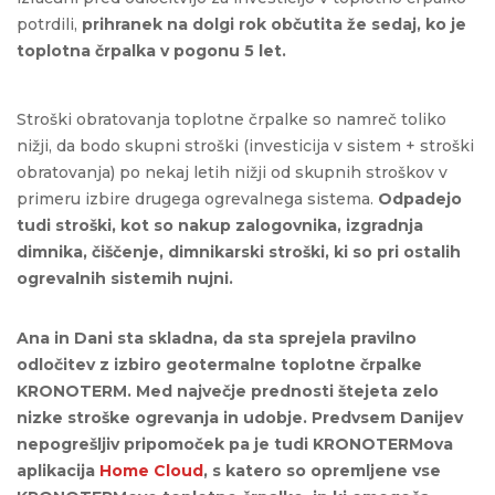
potrdili,
prihranek na dolgi rok občutita že sedaj, ko je
toplotna črpalka v pogonu 5 let.
Stroški obratovanja toplotne črpalke so namreč toliko
nižji, da bodo skupni stroški (investicija v sistem + stroški
obratovanja) po nekaj letih nižji od skupnih stroškov v
primeru izbire drugega ogrevalnega sistema.
Odpadejo
tudi stroški, kot so nakup zalogovnika, izgradnja
dimnika, čiščenje, dimnikarski stroški, ki so pri ostalih
ogrevalnih sistemih nujni.
Ana in Dani sta skladna, da sta sprejela pravilno
odločitev z izbiro geotermalne toplotne črpalke
KRONOTERM. Med največje prednosti štejeta zelo
nizke stroške ogrevanja in udobje. Predvsem Danijev
nepogrešljiv pripomoček pa je tudi KRONOTERMova
aplikacija
Home Cloud
, s katero so opremljene vse