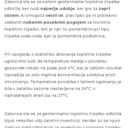
Zakonca sta se za sistem geotermalne toplotne črpalke
odločila, ker nudi
največje udobje
, ker gre za
zaprt
sistem
, ki omogoča
večni vir
, prav tako pa ni potrebno
zadostiti
nobenim posebnim pogojem
za tovrstno
toplotno črpalko, kot je npr. to pomembno pri tipu
črpalka voda-voda, kjer je pomembna podtalnica.
Pri vpogledu v statistiko delovanja toplotne črpalke
ugotovimo tudi, da temperatura medija v povratku
geosonde nikdar ne pade pod 4°C, kar je odličen rezultat.
Uporablja se zelo majhna koncentracija sredstva proti
zmrzovanju. Temperatura povratka v talnem ogrevanju je
bila v začetku sezone nastavljena na 24°C, v
najhladnejših dneh pa na 27°C.
Zakonca sta se za geotermalno toplotno črpalko odločila
kljub nekoliko višji začetni investiciji. Vendar so se njuni
izračuni pred odločitvijo za investicijo v toplotno črpalko