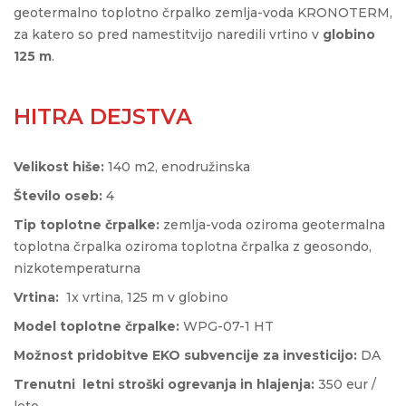
geotermalno toplotno črpalko zemlja-voda KRONOTERM,
za katero so pred namestitvijo naredili vrtino v
globino
125 m
.
HITRA DEJSTVA
Velikost hiše:
140 m2, enodružinska
Število oseb:
4
Tip toplotne črpalke:
zemlja-voda oziroma geotermalna
toplotna črpalka oziroma toplotna črpalka z geosondo,
nizkotemperaturna
Vrtina:
1x vrtina, 125 m v globino
Model toplotne črpalke:
WPG-07-1 HT
Možnost pridobitve EKO subvencije za investicijo:
DA
Trenutni letni stroški ogrevanja in hlajenja:
350 eur /