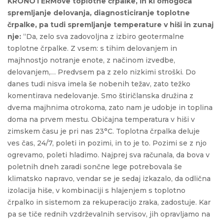
KRONOTERMove toplotne črpalke, in ki omogoča
spremljanje delovanja, diagnosticiranje toplotne
črpalke, pa tudi spremljanje temperature v hiši in zunaj
nje:
“Da, zelo sva zadovoljna z izbiro geotermalne
toplotne črpalke. Z vsem: s tihim delovanjem in
majhnostjo notranje enote, z načinom izvedbe,
delovanjem,… Predvsem pa z zelo nizkimi stroški. Do
danes tudi nisva imela še nobenih težav, zato težko
komentirava nedelovanje. Smo štiričlanska družina z
dvema majhnima otrokoma, zato nam je udobje in toplina
doma na prvem mestu. Običajna temperatura v hiši v
zimskem času je pri nas 23°C. Toplotna črpalka deluje
ves čas, 24/7, poleti in pozimi, in to je to. Pozimi se z njo
ogrevamo, poleti hladimo. Najprej sva računala, da bova v
poletnih dneh zaradi sončne lege potrebovala še
klimatsko napravo, vendar se je sedaj izkazalo, da odlična
izolacija hiše, v kombinaciji s hlajenjem s toplotno
črpalko in sistemom za rekuperacijo zraka, zadostuje. Kar
pa se tiče rednih vzdrževalnih servisov, jih opravljamo na