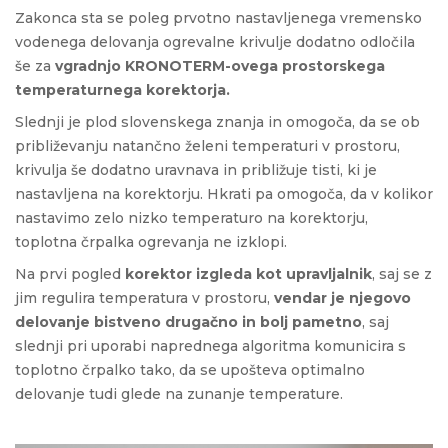
Zakonca sta se poleg prvotno nastavljenega vremensko
vodenega delovanja ogrevalne krivulje dodatno odločila
še za
vgradnjo KRONOTERM-ovega prostorskega
temperaturnega korektorja.
Slednji je plod slovenskega znanja in omogoča, da se ob
približevanju natančno želeni temperaturi v prostoru,
krivulja še dodatno uravnava in približuje tisti, ki je
nastavljena na korektorju. Hkrati pa omogoča, da v kolikor
nastavimo zelo nizko temperaturo na korektorju,
toplotna črpalka ogrevanja ne izklopi.
Na prvi pogled
korektor izgleda kot upravljalnik
, saj se z
jim regulira temperatura v prostoru,
vendar je njegovo
delovanje bistveno drugačno in bolj pametno
, saj
slednji pri uporabi naprednega algoritma komunicira s
toplotno črpalko tako, da se upošteva optimalno
delovanje tudi glede na zunanje temperature.