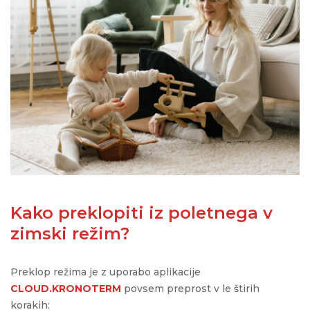
Kako preklopiti iz poletnega v
zimski režim?
Preklop režima je z uporabo aplikacije
CLOUD.KRONOTERM
povsem preprost v le štirih
korakih: