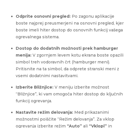
Odprite osnovni pregled:
Po zagonu aplikacije
boste najprej preusmerjeni na osnovni pregled, kjer
boste imeli hiter dostop do osnovnih funkcij vašega
ogrevalnega sistema.
Dostop do dodatnih možnosti prek hamburger
menija:
V zgornjem levem kotu ekrana boste opazili
simbol treh vodoravnih črt (hamburger meni).
Pritisnite na ta simbol, da odprete stranski meni z
vsemi dodatnimi nastavitvami.
Izberite Bližnjice:
V meniju izberite možnost
“Bližnjice”, ki vam omogoča hiter dostop do ključnih
funkcij ogrevanja.
Nastavite režim delovanja:
Med prikazanimi
možnostmi poiščite “Režim delovanja”. Za vklop
ogrevanja izberite režim
“Auto”
ali
“Vklopi”
in