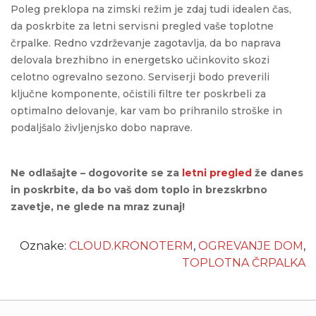
Poleg preklopa na zimski režim je zdaj tudi idealen čas,
da poskrbite za letni servisni pregled vaše toplotne
črpalke. Redno vzdrževanje zagotavlja, da bo naprava
delovala brezhibno in energetsko učinkovito skozi
celotno ogrevalno sezono. Serviserji bodo preverili
ključne komponente, očistili filtre ter poskrbeli za
optimalno delovanje, kar vam bo prihranilo stroške in
podaljšalo življenjsko dobo naprave.
Ne odlašajte – dogovorite se za
letni pregled
že danes
in poskrbite, da bo vaš dom toplo in brezskrbno
zavetje, ne glede na mraz zunaj!
Oznake:
CLOUD.KRONOTERM
,
OGREVANJE DOM
,
TOPLOTNA ČRPALKA